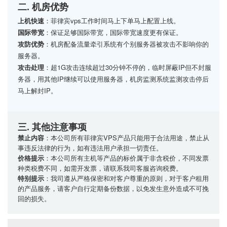
二. 机房优势
上机快速
：菲律宾vps工作时间马上下单马上配置上线。
国际带宽
：保证足够国际带宽，国际带宽速度更有保证。
攻防优势
：机房配备流量牵引系统有个别服务器被攻击不影响你的
服务器。
攻击处理
：超1G攻击连续超过30分钟不停的，临时屏蔽IP但不封服
务器，用其他IP继续可以使用服务器，机房监测系统监测攻击停后
马上解封IP。
三. 其他注意事项
禁止内容
：本公司所有菲律宾VPS产品只能用于合法用途，禁止从
事违反法律的行为，如有违法用户承担一切责任。
价格提示
：本公司所有主机等产品的标价属于非含税价，不同发票
种类税费不同，如需开发票，请联系我司客服咨询税费。
特别提示
：我司遵从严格保密和对客户尊重的原则，对于客户租用
的产品服务，请客户自行定期备份数据，以免发生意外造成不可挽
回的损失。