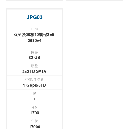
JPG03
CPU
双至强20核40线程2E5-
2630v4
内存
32 GB
硬盘
2×2TB SATA
带宽/月流量
1 Gbps/5TB
IP
1
月付
1700
年付
17000