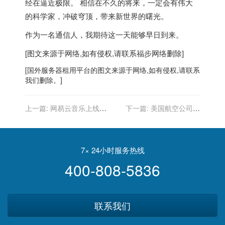
经在逼近极限。 相信在不久的将来，一定会有伟大
的科学家，冲破穹顶，带来新世界的曙光。
作为一名通信人，我期待这一天能够早日到来。
[图文来源于网络,如有侵权,请联系
福步
网络删除]
[
国外服务器
租用平台的图文来源于网络,如有侵权,请联系
我们删除。]
上一篇:
网易云音乐上线一
下一篇:
美国航空公司警
站式 Beat 交易平台
告：5G 可能导致飞机无法
BeatSoul（激灵），收益全
正常运营
归创作人
7× 24小时服务热线
400-808-5836
联系我们