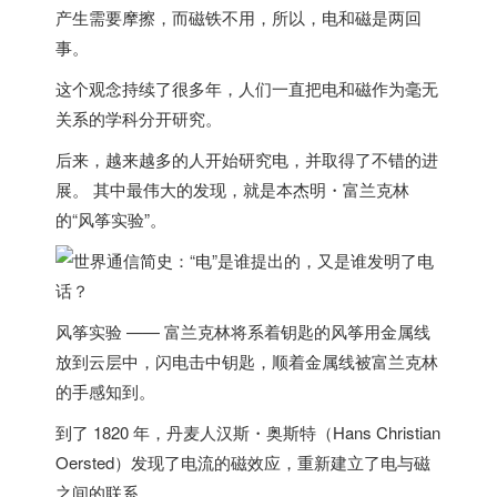
产生需要摩擦，而磁铁不用，所以，电和磁是两回
事。
这个观念持续了很多年，人们一直把电和磁作为毫无
关系的学科分开研究。
后来，越来越多的人开始研究电，并取得了不错的进
展。 其中最伟大的发现，就是
本杰明・富兰克林
的“风筝实验”
。
风筝实验 —— 富兰克林将系着钥匙的风筝用金属线
放到云层中，闪电击中钥匙，顺着金属线被富兰克林
的手感知到。
到了 1820 年，
丹麦
人汉斯・奥斯特（Hans Christian
Oersted）发现了
电流的磁效应
，重新建立了电与磁
之间的联系。