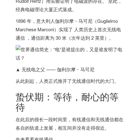
Rudolf Hertz）用实验证明了电磁波的存在。 至此，
经典电磁理论大厦正式落成。
1896 年，
意大利
人伽利尔摩・马可尼（Guglielmo
Marchese Marconi）实现了 人类历史上首次无线电
通信 ，通信距离为 30 米（次年达到 2 英里）。
▲ 无线电之父 —— 伽利尔摩・马可尼
从此刻起，人类正式推开了无线通信时代的大门。
蛰伏期：等待，耐心的等
待
在此后的很长一段时间里，有线通信和无线通信都在
各自的轨道上发展，
相互间并没有走得很近
。
先来看看有线通信。