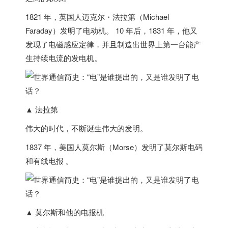
1821 年，
英国
人迈克尔・法拉第（Michael
Faraday）发明了电动机。 10 年后，1831 年，他又
发现了
电磁感应定律
，并且制造出世界上第一台能产
生持续电流的发电机。
▲ 法拉第
伟大的时代，不断诞生伟大的发明。
1837 年，
美国
人莫尔斯（Morse）发明了
莫尔斯电码
和有线电报
。
▲ 莫尔斯和他的电报机