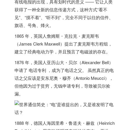
有线电报的出现，具有划时代的意义 —— 它让人类
获得了一种全新的信息传递方式，这种方式“看不
见”、“摸不着”、“听不到”，完全不同于以往的信件、
旗语、号角、烽火。
1865 年，
英国
人詹姆斯・克拉克・麦克斯韦
（James Clerk Maxwell）提出了麦克斯韦方程组，
建立了经典电动力学，并且预言了电磁波的存在。
1876 年，
美国
人亚历山大・贝尔（Alexander Bell）
申请了 电话专利 ，成为了电话之父。 虽然真正的电
话之父应该是安东尼奥・穆齐（Antonio Meucci），
但他因为过于贫穷，无钱申请专利，导致被贝尔捡
漏。
1888 年，
德国
人海因里希・鲁道夫・赫兹（Heinrich