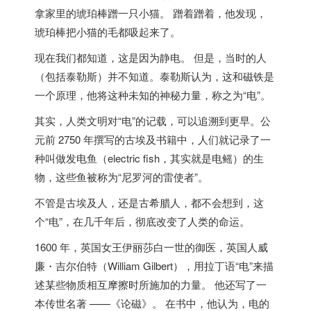
拿家里的琥珀棒蹭一只小猫。 蹭着蹭着，他发现，
琥珀棒把小猫的毛都吸起来了。
现在我们都知道，这是因为静电。 但是，当时的人
（包括泰勒斯）并不知道。泰勒斯认为，这和磁铁是
一个原理，
他将这种未知的神秘力量，称之为“电”
。
其实，人类文明对“电”的记载，可以追溯到更早。
公
元前 2750 年
撰写的古
埃及
书籍中，人们就记录了一
种叫做发电鱼（electric fish，其实就是电鳐）的生
物，这些鱼被称为“尼罗河的雷使者”。
不管是古
埃及
人，还是古希腊人，都不会想到，这
个“电”，在几千年后，彻底改变了人类的命运。
1600 年，
英国
女王伊丽莎白一世的御医，
英国
人威
廉・吉尔伯特（William Gilbert），用拉丁语“电”来描
述某些物质相互摩擦时所施加的力量。 他还写了一
本传世名著 ——《论磁》。 在书中，他认为，电的