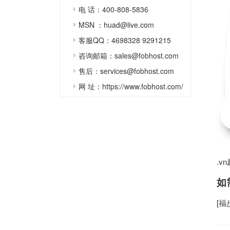
电 话：400-808-5836
MSN ：huad@live.com
客服QQ：4698328 9291215
咨询邮箱：sales@fobhost.com
售后：services@fobhost.com
网 址：https://www.fobhost.com/
.v
如
[
福