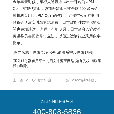
今年早些时候，摩根大通宣布推出一种名为 JPM
Coin 的加密货币，该加密货币已被全球 100 多家金
融机构采用，JPM Coin 的使用允许航空公司在收到
收货确认后实时结算燃油费。
日本
政府对数字化的渴
望也在加速这一进程，今年 6 月，
日本
政府监管改革
促进委员会提议修订立法，以促进运输行业采用数字
提单。
[图文来源于网络,如有侵权,请联系
福步
网络删除]
[
国外服务器
租用平台的图文来源于网络,如有侵权,请联系
我们删除。]
上一篇:
MLB／他才15歲 國
下一篇:
2022聯邦時薪仍維
民隊強打索托弟弟本季有望
持7.25元 13年不變史上最長
加盟大都會
7× 24小时服务热线
400-808-5836