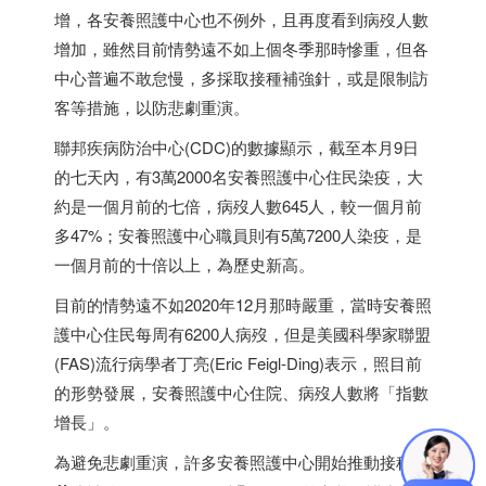
增，各安養照護中心也不例外，且再度看到病歿人數
增加，雖然目前情勢遠不如上個冬季那時慘重，但各
中心普遍不敢怠慢，多採取接種補強針，或是限制訪
客等措施，以防悲劇重演。
聯邦疾病防治中心(CDC)的數據顯示，截至本月9日
的七天內，有3萬2000名安養照護中心住民染疫，大
約是一個月前的七倍，病歿人數645人，較一個月前
多47%；安養照護中心職員則有5萬7200人染疫，是
一個月前的十倍以上，為歷史新高。
目前的情勢遠不如2020年12月那時嚴重，當時安養照
護中心住民每周有6200人病歿，但是美國科學家聯盟
(FAS)流行病學者丁亮(Eric Feigl-Ding)表示，照目前
的形勢發展，安養照護中心住院、病歿人數將「指數
增長」。
為避免悲劇重演，許多安養照護中心開始推動接種
疫