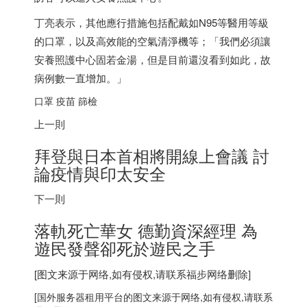
丁亮表示，其他應行措施包括配戴如N95等醫用等級
的口罩，以及高效能的空氣清淨機等；「我們必須讓
安養照護中心固若金湯，但是目前還沒看到如此，故
病例數一直增加。」
口罩 疫苗 篩檢
上一則
拜登與
日本
首相將開線上會議 討
論疫情與印太安全
下一則
落軌死亡華女 德勤資深經理 為
遊民發聲卻死於遊民之手
[图文来源于网络,如有侵权,请联系
福步
网络删除]
[
国外服务器
租用平台的图文来源于网络,如有侵权,请联系