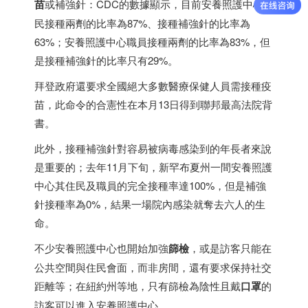
苗
或補強針：CDC的數據顯示，目前安養照護中心住
民接種兩劑的比率為87%、接種補強針的比率為
63%；安養照護中心職員接種兩劑的比率為83%，但
是接種補強針的比率只有29%。
拜登政府還要求全國絕大多數醫療保健人員需接種疫
苗，此命令的合憲性在本月13日得到聯邦最高法院背
書。
此外，接種補強針對容易被病毒感染到的年長者來說
是重要的；去年11月下旬，新罕布夏州一間安養照護
中心其住民及職員的完全接種率達100%，但是補強
針接種率為0%，結果一場院內感染就奪去六人的生
命。
不少安養照護中心也開始加強
篩檢
，或是訪客只能在
公共空間與住民會面，而非房間，還有要求保持社交
距離等；在紐約州等地，只有篩檢為陰性且戴
口罩
的
訪客可以進入安養照護中心。