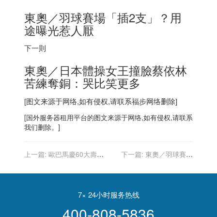
東奧／羽球賽場「插2支」？用
途曝光惹人厭
下一則
東奧／
日本
體操女王撞臉蔡依林
苦練奪銅：哭比笑更多
[图文来源于网络,如有侵权,请联系
福步
网络删除]
[
国外服务器
租用平台的图文来源于网络,如有侵权,请联系
我们删除。]
上一篇:
歐巴馬慶60大壽
下一篇:
東奧／羽球賽場
700人出席需檢測 拜登不去
「插2支」？用途曝光惹人
厭
7× 24小时服务热线
400-808-5836