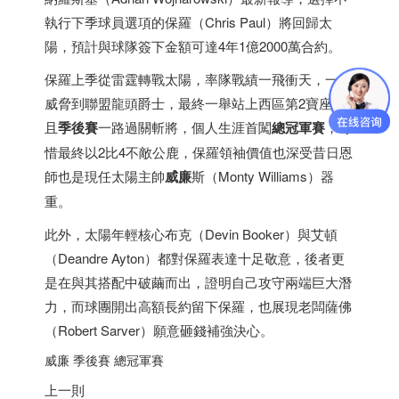
執行下季球員選項的保羅（Chris Paul）將回歸太
陽，預計與球隊簽下金額可達4年1億2000萬合約。
保羅上季從雷霆轉戰太陽，率隊戰績一飛衝天，一度
威脅到聯盟龍頭爵士，最終一舉站上西區第2寶座，
且
季後賽
一路過關斬將，個人生涯首闖
總冠軍賽
，可
惜最終以2比4不敵公鹿，保羅領袖價值也深受昔日恩
師也是現任太陽主帥
威廉
斯（Monty Williams）器
重。
此外，太陽年輕核心布克（Devin Booker）與艾頓
（Deandre Ayton）都對保羅表達十足敬意，後者更
是在與其搭配中破繭而出，證明自己攻守兩端巨大潛
力，而球團開出高額長約留下保羅，也展現老闆薩佛
（Robert Sarver）願意砸錢補強決心。
威廉 季後賽 總冠軍賽
上一則