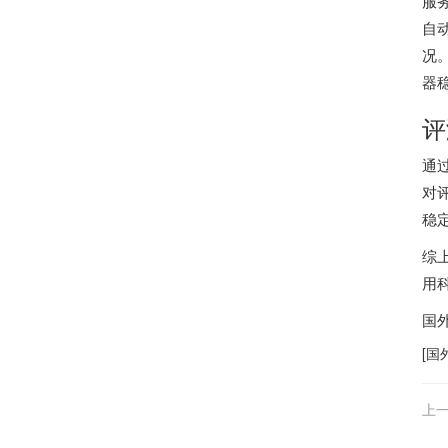
服务
自
况
器
评
通
对
稳
综
用
国
[
国
上一