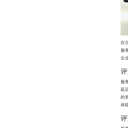
在
服
企
评
服
延迟
的
体
评