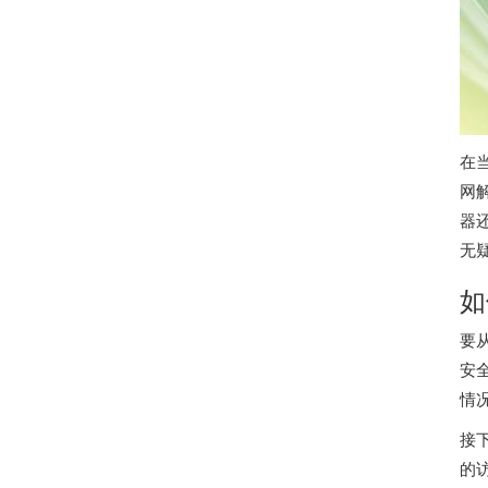
在
网
器
无
如
要
安
情
接
的