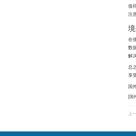
值
注
境
在
数
解
总
享
国
[
国
上一