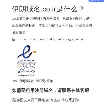
伊朗域名.co.ir是什么？
co.ir
域名是伊朗地区的国别域名，从属亚洲地区，是伊
.
朗互联网的标识，体现当地的语言和价值。伊朗地区域
名后缀包
括：
.ir
ac.ir
ir
.ir
ir
.ir
.ir
.ir
,.
,.co.
,.gov
,.id.
,.net
,.org
,.sch
.co.ir伊朗域名1858元/首年
如需要租用
注册域名
，请联系在线客服
[
福步
图文来源于网络,如有侵权,请联系删除]