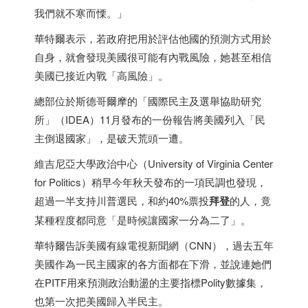
我們就不寒而慄。」
華特爾表示，若政府把用於評估他國的預測方式用於
自身，就會發現美國很可能有內戰風險，她甚至相信
美國已接近內戰「高風險」。
總部位於斯德哥爾摩的「國際民主及選舉協助研究
所」（IDEA）11月發布的一份報告將美國列入「民
主倒退國家」，是破天荒頭一遭。
維吉尼亞大學政治中心（University of Virginia Center
for Politics）稍早今年秋天發布的一項民調也發現，
超過一半支持川普選民，和約40%票投
拜登
的人，竟
某種程度都同意「是時候讓國家一分為二了」。
華特爾告訴美國有線電視新聞網（CNN），過去五年
美國作為一民主國家的各方面都在下滑，並說連她們
在PITF用來預測政治動盪的主要指標Polity數據集，
也第一次把美國歸入半民主。