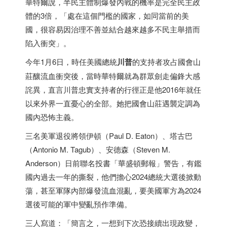
華特爾說，半民主體制爆發內戰的機率是完全民主政
體的3倍，「處在這個門檻的國家，如同當前的美
國，很容易因治理不善並結合越來越多不民主舉措而
陷入衝突」。
今年1月6日，時任美國總統
川普
的支持者攻占國會山
莊釀流血衝突後，當時華特爾就為群眾劍走偏鋒大感
詫異，直言川普忠實支持者的行徑正是他2016年就任
以來外界一直憂心的全部。她把國會山莊遇襲定調為
國內恐怖主義。
三名美軍退役將領伊頓（Paul D. Eaton）、塔古巴
（Antonio M. Tagub）、安德森（Steven M.
Anderson）日前聯名投書「華盛頓郵報」警告，有鑑
國內過去一年的撕裂，他們擔心2024總統大選後掀動
蕩，甚至軍隊內部爆發流血混亂，要美國軍方為2024
選後可能的軍中變亂預作準備。
三人寫道：「簡言之，一想到下次恐接續出現政變，