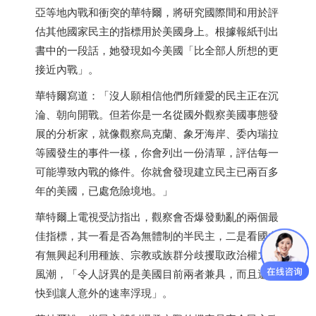
亞等地內戰和衝突的華特爾，將研究國際間和用於評
估其他國家民主的指標用於美國身上。根據報紙刊出
書中的一段話，她發現如今美國「比全部人所想的更
接近內戰」。
華特爾寫道：「沒人願相信他們所鍾愛的民主正在沉
淪、朝向開戰。但若你是一名從國外觀察美國事態發
展的分析家，就像觀察烏克蘭、象牙海岸、委內瑞拉
等國發生的事件一樣，你會列出一份清單，評估每一
可能導致內戰的條件。你就會發現建立民主已兩百多
年的美國，已處危險境地。」
華特爾上電視受訪指出，觀察會否爆發動亂的兩個最
佳指標，其一看是否為無體制的半民主，二是看國內
有無興起利用種族、宗教或族群分歧攫取政治權力的
風潮，「令人訝異的是美國目前兩者兼具，而且還以
快到讓人意外的速率浮現」。