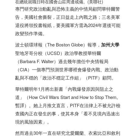
在總統就職日時在國會山莊周邊戒備。(美聯社)
專門研究政治動亂與恐怖主義的中情局顧問華特爾警
告，美國社會撕裂，正日益走上內戰之路；三名美軍
退役將領投書報紙，要美國軍方需為2024年選後可能
政變預作準備。
波士頓環球報（The Boston Globe）報導，
加州大學
聖地牙哥分校（UCSD）政治學教授華特爾
（Barbara F. Walter）過去幾年擔任中央情報局
（CIA）一個專門預測世界哪裡會爆發內戰、政治動
亂與不穩的「政治不穩定工作組」（PITF）顧問。
華特爾明年1月將出新書「內戰爆發原因與阻止之
道」（How Civil Wars Start and How to Stop Them,
暫譯）。她上月推文直言，PITF在法律上不被允許檢
查國內正在發生的事，使其本身「看不見境內迅速出
現的風險因素」。
然而過去30年一直在研究北愛爾蘭、衣索比亞和敘利