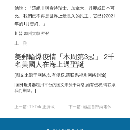
她說：「這絕非與看待
瑞士
、
加拿大
、丹麥或
日本
可
比。我們已不再是世界上最長久的民主，它已於2021
年的1月告終。」
川普 加州大學 拜登
上一則
美郵輪爆疫情「本周第3起」 2千
名美國人在海上過聖誕
[图文来源于网络,如有侵权,请联系
福步
网络删除]
[
国外服务器
租用平台的图文来源于网络,如有侵权,请联系
我们删除。]
上一篇:
TikTok 正测试
下一篇:
極星首部純電休旅
Win10/11 桌面版直播应用
露出 Polestar 3預告2022年
TikTok Live Studio，挑战
登場
Twitch