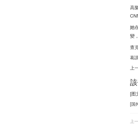
高
CN
她
變
查
葛謨
上
該
[
[
国
上一