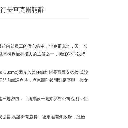
執行長查克爾請辭
。在一份發給內部員工的備忘錄中，查克爾寫道，與一名
及電視界最有權力的主管之一，擔任CNN執行
hris Cuomo)因介入曾任紐約州長哥哥安德魯‧葛謨
斯‧葛謨展開內部調查時，查克爾則被問到是否與一位女
越來越密切，「我應該一開始就對公司說明，但
斯特曾任安德魯‧葛謨新聞處長，後來離開州政府，跳槽