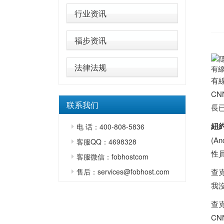
行业资讯
福步资讯
法律法规
有線
有線
C
联系我们
長
紐
电 话：400-808-5836
(A
客服QQ：4698328
性
客服微信：fobhostcom
售后：services@fobhost.com
查
我
查克
C