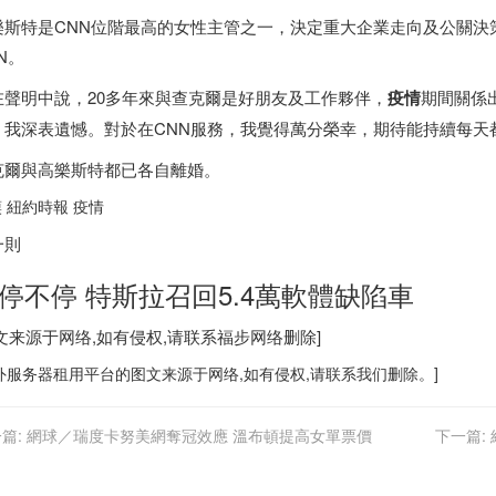
樂斯特是CNN位階最高的女性主管之一，決定重大企業走向及公關決
N。
在聲明中說，20多年來與查克爾是好朋友及工作夥伴，
疫情
期間關係
，我深表遺憾。對於在CNN服務，我覺得萬分榮幸，期待能持續每天
克爾與高樂斯特都已各自離婚。
 紐約時報 疫情
一則
停不停 特斯拉召回5.4萬軟體缺陷車
图文来源于网络,如有侵权,请联系
福步
网络删除]
外服务器
租用平台的图文来源于网络,如有侵权,请联系我们删除。]
篇:
網球／瑞度卡努美網奪冠效應 溫布頓提高女單票價
下一篇: