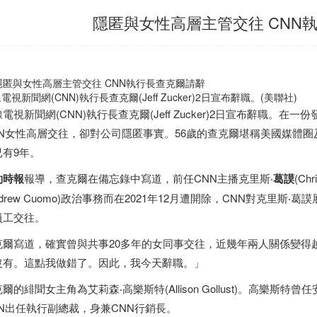
隱匿與女性高層主管交往 CNN
電視新聞網(CNN)執行長查克爾(Jeff Zucker)2日宣布辭職。(美聯社)
電視新聞網(CNN)執行長查克爾(Jeff Zucker)2日宣布辭職
NN女性高層交往，卻對公司隱匿事實。56歲的查克爾堪稱美國媒體圈
已有9年。
約時報
報導，查克爾在備忘錄中寫道，前任CNN主播克里斯‧
葛謨
(C
ndrew Cuomo)政治事務而在2021年12月遭開除，CNN對克里
員工交往。
克爾寫道，確實曾與共事20多年的女同事交往，近幾年兩人關係變得
沒有。這點我做錯了。因此，我今天辭職。」
爾的緋聞女主角為艾莉森‧高樂斯特(Allison Gollust)。高樂
NN出任執行副總裁，身兼CNN行銷長。