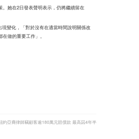
策。她在2日發表聲明表示，仍將繼續留在
出現變化，「對於沒有在適當時間說明關係改
都在做的重要工作」。
紐約亞裔律師竊顧客逾180萬元賠償款 最高囚4年半