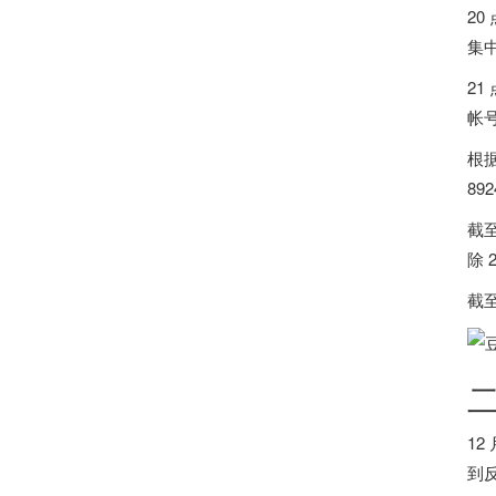
20
集中
21
帐号
根
892
截至
除
截
12
到