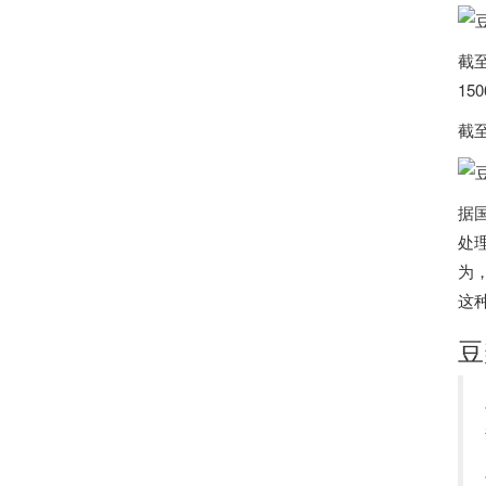
截至
1
截至
据
处理
为
这
豆