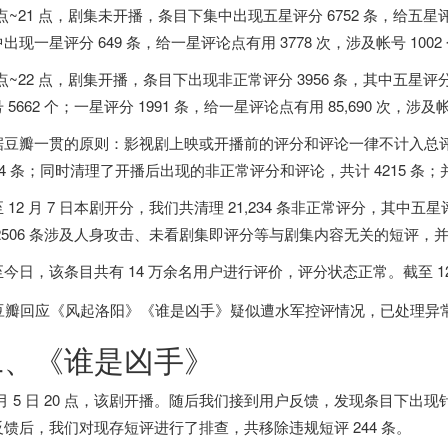
 点~21 点，剧集未开播，条目下集中出现五星评分 6752 条，给五星评论点
出现一星评分 649 条，给一星评论点有用 3778 次，涉及帐号 1002
 点~22 点，剧集开播，
条目下出现非正常评分 3956 条
，其中五星评分 
 5662 个；一星评分 1991 条，给一星评论点有用 85,690 次，涉及帐
据豆瓣一贯的原则：影视剧上映或开播前的评分和评论一律不计入总
4 条
；同时清理了开播后出现的非正常评分和评论，共计 4215 条
 12 月 7
日本
剧开分，我们共清理 21,234 条非正常评分，其中五星评分
 2506 条涉及人身攻击、未看剧集即评分等与剧集内容无关的短评，
至今日，该条目共有 14 万余名用户进行评价，评分状态正常。
截至 1
二、《谁是凶手》
 月 5 日 20 点，该剧开播。随后我们接到用户反馈，
发现条目下出现
反馈后，我们对现存短评进行了排查，
共移除违规短评 244 条
。