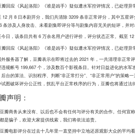
 12 月 8
日本
剧开分，我们共清除 3209 条非正常评分，其中五星评分 
506 条涉及人身攻击、未看剧集即评分等与剧集内容无关的短评，并
今日，该条目共有 6 万余名用户进行评价，评分状态正常。截至 12 月 
国外服务器
了解，豆瓣表示在即将过去的 2021 年，
一共清理非正常评分 1
违规帐号 199,667 个，涉及数百个影视条目
。针对日益进化的水军
，后台的算法、识别程序、判断“非正常打分”、“非正常用户”的策略
种试图破坏评分公正性，扰乱平台正常秩序的行为，豆瓣也将通过法
瓣声明：
豆瓣商务从来没有、以后也不会有任何与评分有关的合作。任何宣
都是骗子，欢迎大家提供线索，我们将依法追责。
豆瓣电影评分在过去十几年里一直坚持中立地还原观影大众的平均