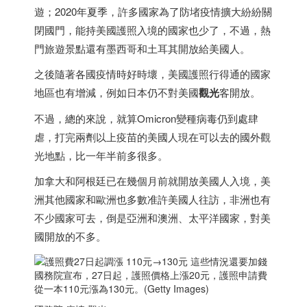
遊；2020年夏季，許多國家為了防堵疫情擴大紛紛關
閉國門，能持美國護照入境的國家也少了，不過，熱
門旅遊景點還有
墨西哥
和
土耳其
開放給美國人。
之後隨著各國疫情時好時壞，美國護照行得通的國家
地區也有增減，例如
日本
仍不對美國
觀光
客開放。
不過，總的來說，就算Omicron變種病毒仍到處肆
虐，打完兩劑以上疫苗的美國人現在可以去的國外觀
光地點，比一年半前多很多。
加拿大
和
阿根廷
已在幾個月前就開放美國人入境，美
洲其他國家和歐洲也多數准許美國人往訪，非洲也有
不少國家可去，倒是亞洲和澳洲、太平洋國家，對美
國開放的不多。
國務院宣布，27日起，護照價格上漲20元，護照申請費
從一本110元漲為130元。(Getty Images)