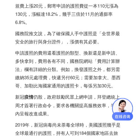
規費上漲20元，郵寄申請的護照費從一本110元漲為
130元，漲幅達18.2%，幾乎三倍於11月的通膨率
6.8%。
國務院推文說，為了確保國人手中護照是「全世界最
安全的旅行與身分證件」，漲價有其必要。
申請護照的費用還看護照的類型、換新還是新申請、
多快拿到，費用各有不同，國務院網站「費用計算辦
法」欄有詳細的分類。例如，換發護照之外，都另需
繳納35元處理費，快遞另付60元；需要
加拿大
、
墨西
哥
、加勒比海國家通用的護照卡，每張另加30元。
新冠
疫情
仍殷，政府鼓勵民眾上網申請，拜登總統上
周才簽署行政命令，要求各機關提高服務效率，半年
內呈報改進成果。
2019年，新冠病毒尚未荼毒全球時，美國護照幾乎是
全球最通行的護照，持有人可到184個國家地區去旅