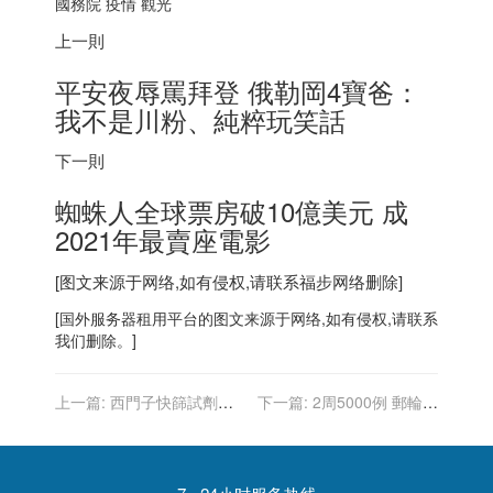
國務院 疫情 觀光
上一則
平安夜辱罵拜登 俄勒岡4寶爸：
我不是川粉、純粹玩笑話
下一則
蜘蛛人全球票房破10億美元 成
2021年最賣座電影
[图文来源于网络,如有侵权,请联系
福步
网络删除]
[
国外服务器
租用平台的图文来源于网络,如有侵权,请联系
我们删除。]
上一篇:
西門子快篩試劑也
下一篇:
2周5000例 郵輪爆
獲FDA授權 美檢疫力將大增
發Omicron CDC促避免搭乘