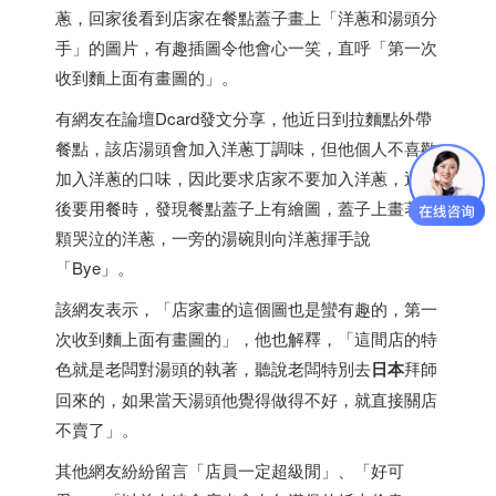
蔥，回家後看到店家在餐點蓋子畫上「洋蔥和湯頭分
手」的圖片，有趣插圖令他會心一笑，直呼「第一次
收到麵上面有畫圖的」。
有網友在論壇Dcard發文分享，他近日到拉麵點外帶
餐點，該店湯頭會加入洋蔥丁調味，但他個人不喜歡
加入洋蔥的口味，因此要求店家不要加入洋蔥，返家
後要用餐時，發現餐點蓋子上有繪圖，蓋子上畫著一
顆哭泣的洋蔥，一旁的湯碗則向洋蔥揮手說
「Bye」。
該網友表示，「店家畫的這個圖也是蠻有趣的，第一
次收到麵上面有畫圖的」，他也解釋，「這間店的特
色就是老闆對湯頭的執著，聽說老闆特別去
日本
拜師
回來的，如果當天湯頭他覺得做得不好，就直接關店
不賣了」。
其他網友紛紛留言「店員一定超級閒」、「好可