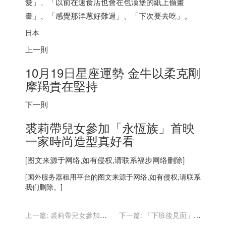
愛」、「以前在速食店也會在包漢堡的紙上偷畫
畫」、「感覺那洋蔥好難過」、「下次要去吃」。
日本
上一則
10月19日星座運勢 金牛以柔克剛
摩羯貴在堅持
下一則
裘莉帶兒女參加「永恆族」首映
一家時尚造型真好看
[图文来源于网络,如有侵权,请联系
福步
网络删除]
[
国外服务器
租用平台的图文来源于网络,如有侵权,请联系
我们删除。]
上一篇:
裘莉帶兒女參加
下一篇:
「下班後見面」比
「永恆族」首映 一家時尚造
爾蓋茲爆13年前電郵調情女