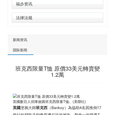
福步资讯
法律法规
新闻资讯
国际新闻
班克西限量T恤 原價33美元轉賣變
1.2萬
英國數百人排隊搶購班克西限量T恤。(美聯社)
英國
塗鴉大師
班克西
（Banksy）為協助4名因推倒17
世紀奴隸販子銅像而遭起訴的被告，製作一款限量T