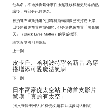
他為名，不過推倒銅像事件掀起種族和歷史紀念的熱
議後，有部分已經改名。
被扔進布里斯托港的那尊科斯頓銅像已被打撈上岸，
以後將被改放置在博物館，但旁邊也會放置「黑命關
天」（Black Lives Matter）的示威標語。
班克西 英國 社群網站
上一則
皮卡丘、哈利波特聯名新品 為穿
搭增添可愛魔法氣息
下一則
日本
富豪從太空站上傳首支影片
驚嘆「真的有太空」
[图文来源于网络,如有侵权,请联系
福步
网络删除]