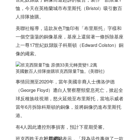
恤，今天在英格蘭城市布里斯托（Bristol）吸引數百
人排隊搶購。
美聯社報導，這款灰色T恤印有「布里斯托」字樣和
一個空蕩蕩的銅像基座，基座上還留著一條拆除基座
上一尊17世紀奴隸販子科斯頓（Edward Colston）銅
像的繩索。
英國數百人排隊搶購班克西限量T恤。(美聯社)
事情回溯至2020年，當年美國非裔人士佛洛伊德
（George Floyd）遭白人警察壓頸窒息死亡，掀起全
球反種族歧視潮，怒火延燒至布里斯托，當地示威者
當年6月拆除科斯頓的銅像，並將銅像扔進布里斯托
港。
有4人因此遭控刑事損害，預計下星期受審。
班克西昨天在
社群網站
表示，「我為這件事做了一款