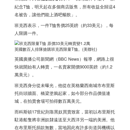
紀念T恤，明天起在多個商店販售，所有收益全歸這4
名被告，讓他們能上酒吧暢飲」。
班克西表示，一件T恤售價25英鎊（約33美元），每
人限購一件。
英國數百人排隊搶購班克西限量T恤。(美聯社)
英國廣播公司新聞網（BBC News）報導，網路上很
快就開始有人轉賣，一名賣家開價9000英鎊（約1.2
萬美元）。
班克西身分從未曝光，他從在英格蘭西南城市布里斯
托街頭牆面、橋梁塗鴉起家，如今部分作品價值連
城，在拍賣會場可拍得數百萬美元。
而科斯頓17世紀則靠黑奴買賣致富，當初以布里斯托
駐港船隻將非洲奴隸遠送至大西洋另一端的美洲。他
在布里斯托捐款無數，當地因此有許多街道與機構以