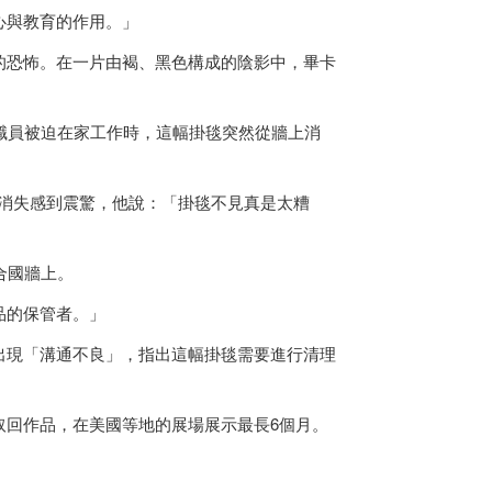
心與教育的作用。」
的恐怖。在一片由褐、黑色構成的陰影中，畢卡
國職員被迫在家工作時，這幅掛毯突然從牆上消
卡」掛毯消失感到震驚，他說：「掛毯不見真是太糟
合國牆上。
品的保管者。」
出現「溝通不良」，指出這幅掛毯需要進行清理
取回作品，在美國等地的展場展示最長6個月。