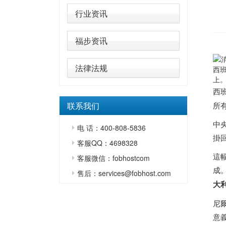
行业资讯
福步资讯
法律法规
西
上。
西
联系我们
所
中
电 话：400-808-5836
掛
客服QQ：4698328
這幅
客服微信：fobhostcom
成
售后：services@fobhost.com
大
尼爾
意