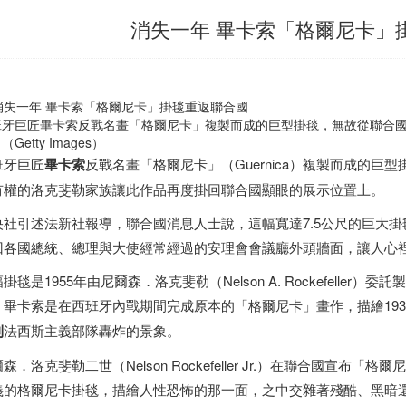
消失一年 畢卡索「格爾尼卡」
班牙
巨匠畢卡索反戰名畫「格爾尼卡」複製而成的巨型掛毯，無故從聯合
（Getty Images）
班牙
巨匠
畢卡索
反戰名畫「格爾尼卡」（Guernica）複製而成的巨
有權的洛克斐勒家族讓此作品再度掛回聯合國顯眼的展示位置上。
央社引述法新社報導，聯合國消息人士說，這幅寬達7.5公尺的巨大
回各國總統、總理與大使經常經過的安理會會議廳外頭牆面，讓人心
掛毯是1955年由尼爾森．洛克斐勒（Nelson A. Rockefell
。畢卡索是在
西班牙
內戰期間完成原本的「格爾尼卡」畫作，描繪1937
利
法西斯主義部隊轟炸的景象。
森．洛克斐勒二世（Nelson Rockefeller Jr.）在聯合國宣
義的格爾尼卡掛毯，描繪人性恐怖的那一面，之中交雜著殘酷、黑暗