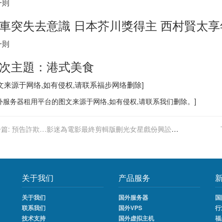
一則
車突失去意識
日本
芥川獎得主 西村賢太享
一則
次主題：港式美食
图文来源于网络,如有侵权,请联系
福步
网络删除]
外服务器
租用平台的图文来源于网络,如有侵权,请联系我们删除。]
篇:
預告詐欺…影迷為電影最終剪輯版刪光女星戲份興訟索
关于我们
产品服务
关于我们
国外服务器
国
联系我们
国外VPS
行
技术支持
国外虚拟主机
福