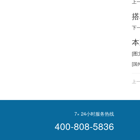
上
搭
下
本
[
[
国
上一
賠
7× 24小时服务热线
400-808-5836