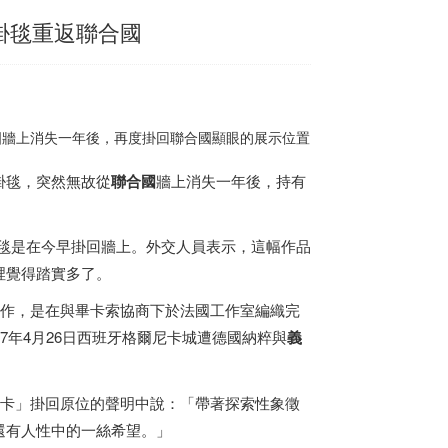
掛毯重返聯合國
國牆上消失一年後，再度掛回聯合國顯眼的展示位置
型掛毯，突然無故從
聯合國
牆上消失一年後，持有
掛毯是在今早掛回牆上。外交人員表示，這幅作品
裡覺得踏實多了。
er）委託製作，是在與畢卡索協商下於法國工作室編織完
年4月26日
西班牙
格爾尼卡城遭德國納粹與
義
布「格爾尼卡」掛回原位的聲明中說：「帶著探索性象徵
還有人性中的一絲希望。」