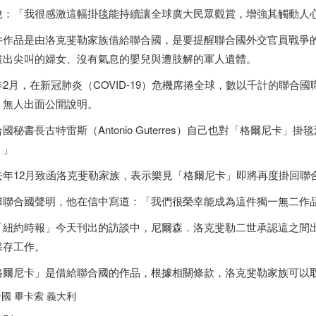
說：「我很感激這幅掛毯能持續讓全球廣大民眾觀賞，增強其觸動人
件作品是由洛克斐勒家族借給聯合國，是要提醒聯合國外交官員戰爭
畫出尖叫的婦女、沒有氣息的嬰兒與遭肢解的軍人遺體。
年2月，在新冠肺炎（COVID-19）危機席捲全球，數以千計的聯合
，無人出面公開說明。
國秘書長古特雷斯（Antonio Guterres）自己也對「格爾尼
。」
去年12月致函洛克斐勒家族，表示樂見「格爾尼卡」即將再度掛回聯
據聯合國聲明，他在信中寫道：「我們很榮幸能成為這件獨一無二作
「紐約時報」今天刊出的訪談中，尼爾森．洛克斐勒二世承認這之間
保存工作。
格爾尼卡」是借給聯合國的作品，根據相關條款，洛克斐勒家族可以
國 畢卡索 義大利