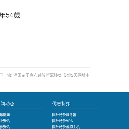
年54歲
下一篇:
深田恭子宣布確診新冠肺炎 發燒2天隔離中
新闻动态
优惠折扣
际新闻
国外特价服务器
业资讯
国外特价VPS
步资讯
国外特价虚拟主机