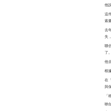
他
這
索
去
失
聯合
了
他
根
在
與
「
聯合