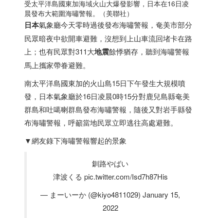
受太平洋島國東加海域火山大爆發影響，
日本
在16日凌
晨發布大範圍海嘯警報。（美聯社）
日本
氣象廳今天零時過後發布海嘯警報，奄美市部分
民眾暗夜中欲開車避難，沒想到上山車流回堵卡在路
上；也有民眾對311大
地震
餘悸猶存，聽到海嘯警報
馬上攜家帶眷避難。
南太平洋島國東加的火山島15日下午發生大規模噴
發，
日本
氣象廳於16日凌晨0時15分對鹿兒島縣奄美
群島和吐噶喇群島發布海嘯警報，隨後又對岩手縣發
布海嘯警報，呼籲當地民眾立即逃往高處避難。
▼網友錄下海嘯警報響起的景象
釧路やばい
津波くる pic.twitter.com/Isd7h87His
— まーいーか (@kiyo4811029) January 15,
2022