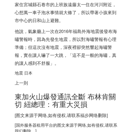
家住宮城縣石卷市的上班族遠藤太一住在河川附近，
心想萬一車子泡水事情就大條了，所以帶著小孩來到
市中心的日和山上避難。
他說，氣象廳上一次在2016年福島外海地震後發布海
嘯警報時，因為先發生地震，所以對海嘯警報有心理
準備；但這次沒有地震，深夜裡卻突然響起海嘯警
報，實在讓人嚇了一大跳，「這不是一般的海嘯，真
的讓人感到不舒服」。
地震
日本
上一則
東加火山爆發通訊全斷 布林肯關
切 紐總理：有重大災損
[图文来源于网络,如有侵权,请联系
福步
网络删除]
[
国外服务器
租用平台的图文来源于网络,如有侵权,请联系
我们删除。]