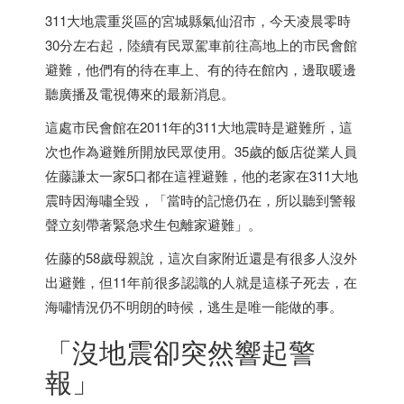
311大地震重災區的宮城縣氣仙沼市，今天凌晨零時
30分左右起，陸續有民眾駕車前往高地上的市民會館
避難，他們有的待在車上、有的待在館內，邊取暖邊
聽廣播及電視傳來的最新消息。
這處市民會館在2011年的311大地震時是避難所，這
次也作為避難所開放民眾使用。35歲的飯店從業人員
佐藤謙太一家5口都在這裡避難，他的老家在311大地
震時因海嘯全毀，「當時的記憶仍在，所以聽到警報
聲立刻帶著緊急求生包離家避難」。
佐藤的58歲母親說，這次自家附近還是有很多人沒外
出避難，但11年前很多認識的人就是這樣子死去，在
海嘯情況仍不明朗的時候，逃生是唯一能做的事。
「沒地震卻突然響起警
報」