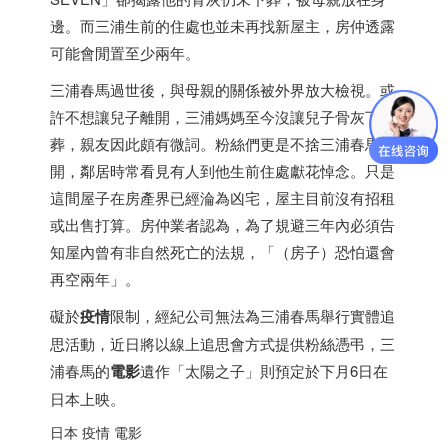
邊。而三浦生前的住處也並未再找新屋主，房仲透露
可能會閒置至少兩年。
三浦春馬過世後，與母親的關係被外界放大檢視。或
許不想讓兒子離開，三浦媽媽至今沒讓兒子骨灰下
葬，親友因此頗有微詞。粉絲們更是不捨三浦春馬離
開，鄰居時常看見有人到他生前住處獻花悼念。只是
這間屋子在房產界已經淪為凶宅，屋主目前沒有招租
或出售打算。房仲業者認為，為了規避三年內必須告
知屋內曾有非自然死亡的法規，「（房子）恐怕還會
再空兩年」。
礙於
疫情
限制，經紀公司無法為三浦春馬舉行實體追
思活動，近日將以線上追思會方式提供粉絲憑弔，三
浦春馬的
電影
遺作「太陽之子」則預定於下月6日在
日本
上映。
日本
疫情 電影