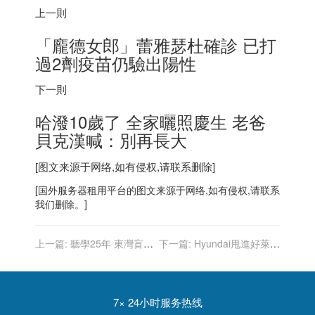
上一則
「龐德女郎」蕾雅瑟杜確診 已打
過2劑疫苗仍驗出陽性
下一則
哈潑10歲了 全家曬照慶生 老爸
貝克漢喊：別再長大
[图文来源于网络,如有侵权,请联系删除]
[
国外服务器
租用平台的图文来源于网络,如有侵权,请联系
我们删除。]
上一篇:
聽學25年 東灣盲人
下一篇:
Hyundai甩進好萊塢
博士生導師楊洋 成功不忘助
Sonata N Line現身新「特種
人
部隊」
7× 24小时服务热线