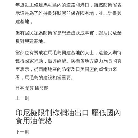
年還動工修建馬毛島內的道路和港口，雖然防衛省表
示這是為了維持良好狀態並保存國有地，並非計畫興
建基地，
但有居民認為防衛省是想造成既成事實，讓居民放棄
反對興建基地。
當然也有贊成在馬毛島興建基地的人士，這些人期待
獲得國家補助，振興經濟。防衛省地方協力局長岡真
臣表示，從西南地區的防衛及日美同盟的威懾力來
看，馬毛島的建設相當重要。
日本
預算 國防部
上一則
印尼
擬限制棕櫚油出口 壓低國內
食用油價格
下一則