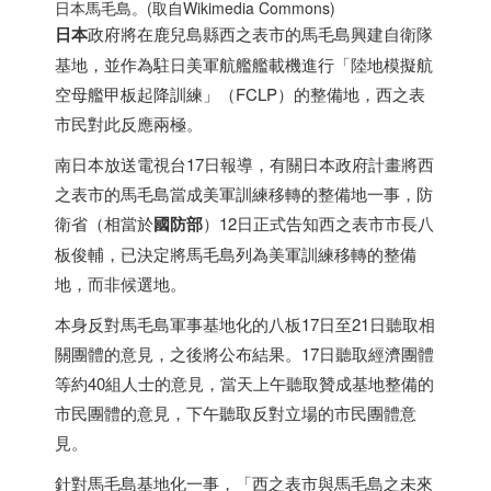
日本
馬毛島。(取自Wikimedia Commons)
日本
政府將在鹿兒島縣西之表市的馬毛島興建自衛隊
基地，並作為駐日美軍航艦艦載機進行「陸地模擬航
空母艦甲板起降訓練」（FCLP）的整備地，西之表
市民對此反應兩極。
南
日本
放送電視台17日報導，有關
日本
政府計畫將西
之表市的馬毛島當成美軍訓練移轉的整備地一事，防
衛省（相當於
國防部
）12日正式告知西之表市市長八
板俊輔，已決定將馬毛島列為美軍訓練移轉的整備
地，而非候選地。
本身反對馬毛島軍事基地化的八板17日至21日聽取相
關團體的意見，之後將公布結果。17日聽取經濟團體
等約40組人士的意見，當天上午聽取贊成基地整備的
市民團體的意見，下午聽取反對立場的市民團體意
見。
針對馬毛島基地化一事，「西之表市與馬毛島之未來