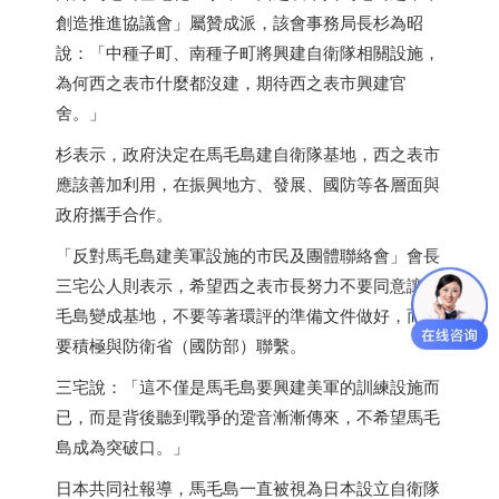
創造推進協議會」屬贊成派，該會事務局長杉為昭
說：「中種子町、南種子町將興建自衛隊相關設施，
為何西之表市什麼都沒建，期待西之表市興建官
舍。」
杉表示，政府決定在馬毛島建自衛隊基地，西之表市
應該善加利用，在振興地方、發展、國防等各層面與
政府攜手合作。
「反對馬毛島建美軍設施的市民及團體聯絡會」會長
三宅公人則表示，希望西之表市長努力不要同意讓馬
毛島變成基地，不要等著環評的準備文件做好，而是
要積極與防衛省（國防部）聯繫。
三宅說：「這不僅是馬毛島要興建美軍的訓練設施而
已，而是背後聽到戰爭的跫音漸漸傳來，不希望馬毛
島成為突破口。」
日本
共同社報導，馬毛島一直被視為
日本
設立自衛隊