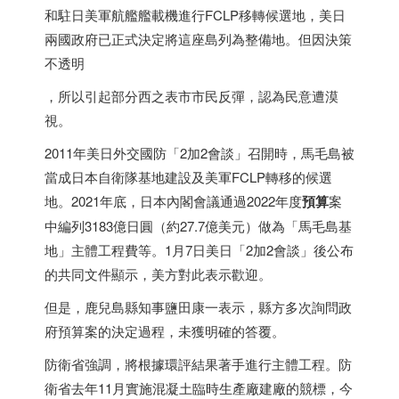
和駐日美軍航艦艦載機進行FCLP移轉候選地，美日
兩國政府已正式決定將這座島列為整備地。但因決策
不透明
，所以引起部分西之表市市民反彈，認為民意遭漠
視。
2011年美日外交國防「2加2會談」召開時，馬毛島被
當成
日本
自衛隊基地建設及美軍FCLP轉移的候選
地。2021年底，
日本
內閣會議通過2022年度
預算
案
中編列3183億日圓（約27.7億美元）做為「馬毛島基
地」主體工程費等。1月7日美日「2加2會談」後公布
的共同文件顯示，美方對此表示歡迎。
但是，鹿兒島縣知事鹽田康一表示，縣方多次詢問政
府預算案的決定過程，未獲明確的答覆。
防衛省強調，將根據環評結果著手進行主體工程。防
衛省去年11月實施混凝土臨時生產廠建廠的競標，今