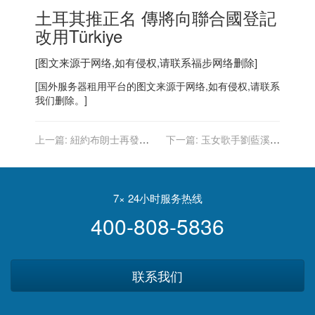
土耳其
推正名 傳將向聯合國登記
改用Türkiye
[图文来源于网络,如有侵权,请联系
福步
网络删除]
[
国外服务器
租用平台的图文来源于网络,如有侵权,请联系
我们删除。]
上一篇:
紐約布朗士再發生
下一篇:
玉女歌手劉藍溪嫁
慘烈大火 1死9傷 疑瓦斯爆
醫生剃度出家 傳舊金山圓寂
炸
享壽61歲
7× 24小时服务热线
400-808-5836
联系我们