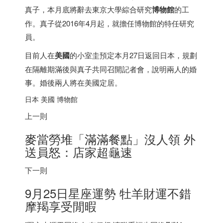
真子，本月底將辭去東京大學綜合研究
博物館
的工
作。真子從2016年4月起，就擔任博物館的特任研究
員。
目前人在
美國
的小室圭預定本月27日返回
日本
，規劃
在隔離期滿後與真子共同召開記者會，說明兩人的婚
事。婚後兩人將在美國定居。
日本
美國 博物館
上一則
麥當勞堆「滿滿餐點」沒人領 外
送員怒：店家超龜速
下一則
9月25日星座運勢 牡羊財運不錯
摩羯享受閒暇