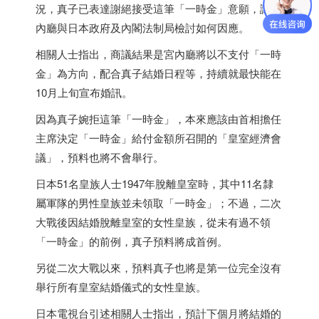
況，真子已表達謝絕接受這筆「一時金」意願，讓宮
內廳與
日本
政府及內閣法制局檢討如何因應。
相關人士指出，商議結果是宮內廳將以不支付「一時
金」為方向，配合真子結婚日程等，持續就最快能在
10月上旬宣布婚訊。
因為真子婉拒這筆「一時金」，本來應該由首相擔任
主席決定「一時金」給付金額所召開的「皇室經濟會
議」，預料也將不會舉行。
日本
51名皇族人士1947年脫離皇室時，其中11名隸
屬軍隊的男性皇族並未領取「一時金」；不過，二次
大戰後因結婚脫離皇室的女性皇族，從未有過不領
「一時金」的前例，真子預料將成首例。
另從二次大戰以來，預料真子也將是第一位完全沒有
舉行所有皇室結婚儀式的女性皇族。
日本
電視台引述相關人士指出，預計下個月將結婚的