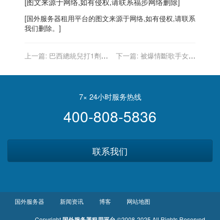
[图文来源于网络,如有侵权,请联系
福步
网络删除]
[
国外服务器
租用平台的图文来源于网络,如有侵权,请联系
我们删除。]
上一篇:
巴西總統兒打1劑疫
下一篇:
被爆情斷歌手女友
苗後確診 唱衰疫苗護照措施
馬斯克坦承「半分開」：還
愛著對方
7× 24小时服务热线
400-808-5836
联系我们
国外服务器
新闻资讯
博客
网站地图
Copyright
国外服务器租用平台
©2008-2025 All Rights Reserved