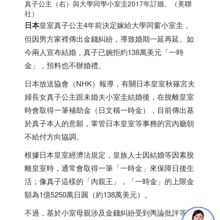
真子公主（右）與大學同學小室圭2017年訂婚。（美聯
社）
日本
皇室真子公主4年前決定嫁給大學同窗小室圭，
但因男方家裡傳出金錢糾紛，導致婚期一延再延。如
今兩人宣布結婚，真子已婉拒約138萬美元「一時
金」，預料也不辦婚禮。
日本
放送協會（NHK）報導，有關
日本
皇室秋篠宮夫
婦長女真子公主跟未婚夫小室圭結婚後，在脫離皇室
時會取得一筆補助金（日文稱一時金），目前傳出基
於真子本人的意願，掌管
日本
皇室等事務的宮內廳朝
不給付方向協調。
根據
日本
皇室經濟法規定，皇族人士因結婚等因素脫
離皇室時，通常會取得一筆「一時金」來保障日後生
活；像真子這樣的「內親王」，「一時金」的上限金
額為1億5250萬日圓（約138萬美元）。
不過，基於小室母親涉及金錢糾紛受到輿論批評等情