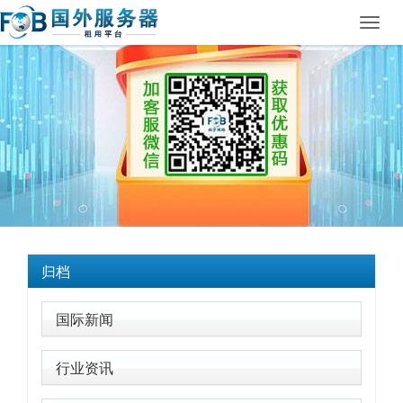
Toggl
navig
归档
国际新闻
行业资讯