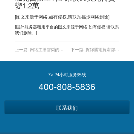
變1.2萬
[图文来源于网络,如有侵权,请联系
福步
网络删除]
[
国外服务器
租用平台的图文来源于网络,如有侵权,请联系
我们删除。]
上一篇:
网络主播雪梨的淘
下一篇:
賀錦麗電賀宏都拉
宝店铺被封，此前其微博已
斯首位女總統 傳美擬大增經
被封禁
援
7× 24小时服务热线
400-808-5836
联系我们