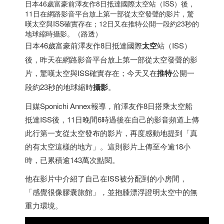
日本
46歲富豪前澤友作8日抵達國際太空站（ISS）後，
11日在網路影音平台放上第一部從太空發聲的影片，驚
嘆太空與ISS確實存在；12日又在推特公開一段約23秒的
地球縮時攝影。（路透）
日本
46歲富豪前澤友作8日抵達國際
太空
站（ISS）
後，昨天在網路影音平台放上第一部從太空發聲的影
片，驚嘆太空與ISS確實存在；今天又在
推特
公開一
段約23秒的地球縮時
攝影
。
日媒Sponichi Annex報導，前澤友作8日搭乘太空船
抵達ISS後，11日晚間6時過後在自己的影音頻道上傳
此行第一支從太空發布的影片，再度感動地提到「真
的有太空這樣的地方」。這則影片上傳至今逾18小
時，已累積逾143萬次點閱。
他在影片中介紹了自己在ISS被分配到的小房間，
「感覺很像膠囊旅館」，並抱膝漂浮證明太空中的無
重力環境。