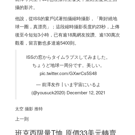
攝的影片。
他說，從ISS的窗戶試著拍攝縮時攝影，「剛好繞地
球一圈，真漂亮」；這段縮時攝影長度約23秒，上傳
後至今短短3小時，已有逾18萬網友按讚、逾130萬次
觀看，留言數也多達逾5400則。
ISSの窓からタイムラプスしてみました。
ちょうど地球一周分です。美しい。
pic.twitter.com/GXwrCs5S48
— 前澤友作┃いま宇宙にいるよ
(@yousuck2020) December 12, 2021
太空 攝影 推特
上一則
班克西限量T恤 原價33美元轉賣