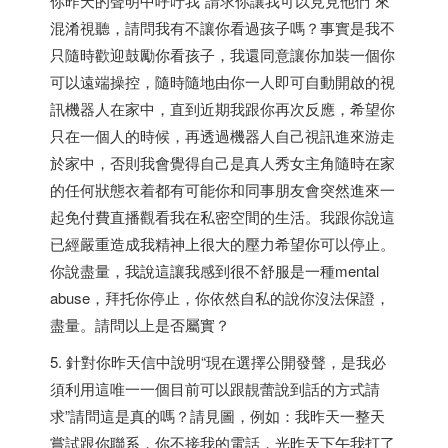
你昨天的聲明中呼吁我“請求你讓我可以見見他們”來
混淆視聽，請問我有不讓你看過孩子嗎？事實是我不
只隨時歡迎鼓勵你看孩子，我還同意讓你加裝一個你
可以遠端操控，隨時隨地由你一人即可自動開啟的視
訊機器人在家中，直到近期我跟你再次反應，希望你
只在一個人的時候，再透過機器人自己視訊進來游走
於家中，否則我會覺得自己是真人秀女主角隨時在家
的任何狀態衣着都有可能你和同事朋友會突然進來一
起免付費直播觀看我在私密空間的生活。我跟你說這
已經嚴重造成我精神上很大的壓力希望你可以停止。
你說盡量，我說這讓我感到很不舒服是一種mental
abuse，拜托你停止，你依然自私的說你沒法保證，
盡量。請問以上是否屬實？
5. 針對你昨天信中說明“現在選擇公開發聲，是我必
須利用這唯一一個目前可以跟靚蕾說到話的方式請
求”請問這是真的嗎？請見圖，例如：我昨天一整天
嘗試跟你聯系，你不接我的電話，光昨天下午我打了