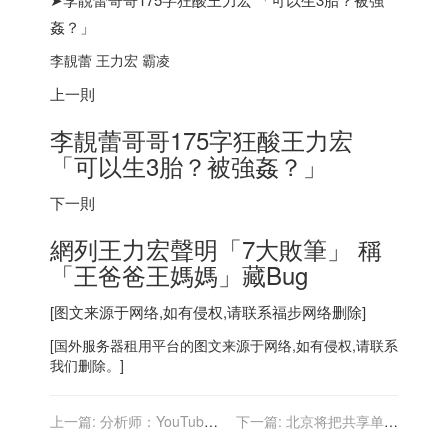
姦？」
李靚蕾 王力宏 霸凌
上一則
李靚蕾哥哥175字狂酸王力宏
「可以生3胎？被強姦？」
下一則
網列王力宏聲明「7大敗筆」 稱
「王爸爸王媽媽」藏Bug
[图文来源于网络,如有侵权,请联系
福步
网络删除]
[
国外服务器
租用平台的图文来源于网络,如有侵权,请联系
我们删除。]
上一篇:
分析师：YouTube
下一篇:
北京将把共享单车
有望在今年取代 Netflix
企业纳入信用监管体系，首