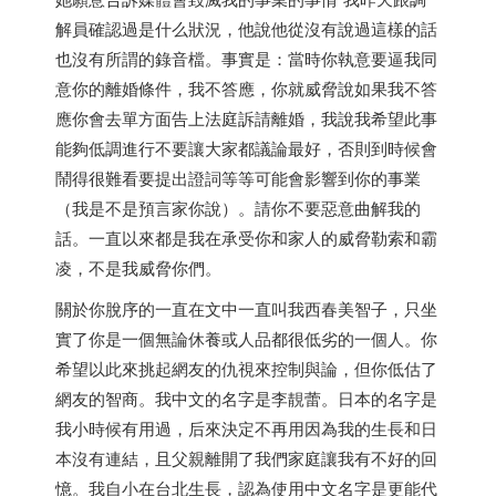
解員確認過是什么狀況，他說他從沒有說過這樣的話
也沒有所謂的錄音檔。事實是：當時你執意要逼我同
意你的離婚條件，我不答應，你就威脅說如果我不答
應你會去單方面告上法庭訴請離婚，我說我希望此事
能夠低調進行不要讓大家都議論最好，否則到時候會
鬧得很難看要提出證詞等等可能會影響到你的事業
（我是不是預言家你說）。請你不要惡意曲解我的
話。一直以來都是我在承受你和家人的威脅勒索和霸
凌，不是我威脅你們。
關於你脫序的一直在文中一直叫我西春美智子，只坐
實了你是一個無論休養或人品都很低劣的一個人。你
希望以此來挑起網友的仇視來控制與論，但你低估了
網友的智商。我中文的名字是李靚蕾。
日本
的名字是
我小時候有用過，后來決定不再用因為我的生長和
日
本
沒有連結，且父親離開了我們家庭讓我有不好的回
憶。我自小在台北生長，認為使用中文名字是更能代