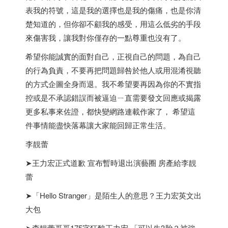
表我的符號，這是我的選擇也是我的傷痛，也是你清
楚知道的，但你卻不顧我的感受，用這么低劣的手段
來傷害我，讓我對你僅存的一點尊重也沒有了。
希望你能誠實的面對自己，正視自己的問題，為自己
的行為負責，不要再把問題歸咎於他人或用混淆視聽
的方式企圖全身而退。我不希望要再因為你的不實指
控或是不承認錯誤而被逼迫ㄧ直需要發文回應或揭露
更多私事來佐證，都快變網路連載作家了， 希望這
件事情能盡快落幕讓大家能回歸正常生活。
李靚蕾
➤王力宏正式道歉 宣布暫時退出演藝圈 房產給李靚
蕾
➤「Hello Stranger」是陌生人的意思？王力宏英文出
大包
➤李靚蕾哥哥175字狂酸王力宏 「可以生3胎？被強