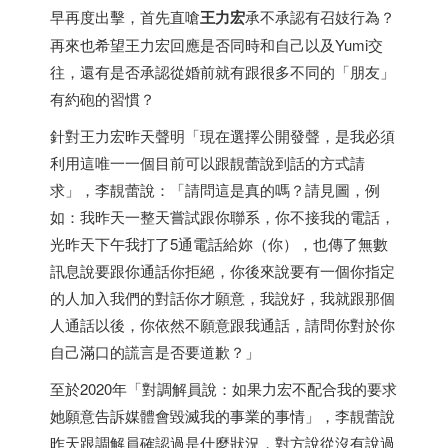
早再度出擊，首先直嗆
王力宏
承不承認有召妓行為？
再來也希望王力宏回應是否同時和自己以及Yumi交
往，還有是否承認從婚前就有跟很多不同的「朋友」
有約砲的習慣？
針對王力宏昨天聲明「現在選擇公開發聲，是我必須
利用這唯一一個目前可以跟靚蕾說到話的方式請
求」，李靚蕾說：「請問這是真的嗎？請見圖，例
如：我昨天一整天嘗試跟你聯系，你不接我的電話，
光昨天下午我打了5通電話給妳（你），也傳了無數
訊息說要跟你通話你拒絕，你後來說要有一個你指定
的人加入我們的對話你才願意，我說好，我就跟那個
人通話以後，你依然不願意跟我通話，請問你對於你
自己滿口的謊言是否要道歉？」
至於2020年「對調解員說：如果力宏不配合我的要求
她願意告訴媒體會毀滅我的事業的事情」，李靚蕾說
昨天跟調解員確認過是什麼狀況，對方說從沒有說過