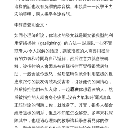
這樣的話也沒有所謂的錄音檔。李靚蕾一一反擊王力
宏的聲明，兩人幾乎各說各話。
李靜蕾聲明全文：
如同心理師所說，你這次的發文就是屬於很典型的利
用情緒操控（gaslighting）的方法— 試圖以一些不實
或夸大/令人誤解的指控，讓被指控的人需要用盡所
有的力氣和時間為自己辯解，然后注意力就會被轉
移，被指控的人會因為被這樣指控而覺得很荒唐無
助，一般會被你激怒，然后這時你就會利用這樣的反
應來跟你的親友偽裝為受害者，引發他們的同情心，
然后操控他們來加入你，一起
霸凌
你想霸凌的人。然
后被指控的人就會身心疲累..沒有力氣和時間討論真
正該討論的問題…你，就脫身了。其實，很多人都會
經曆這樣的關系，但是不知道怎么解套。多年來我深
陷其中，也經過心理師的教學讓我學會看見你的作
為，和培養能夠把焦點拉回真正該討論的問題的能