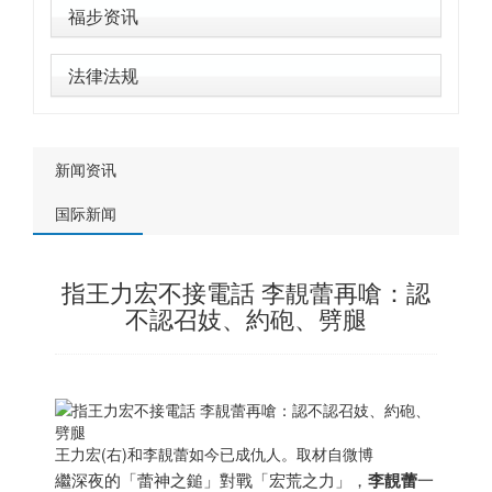
福步资讯
法律法规
新闻资讯
国际新闻
指王力宏不接電話 李靚蕾再嗆：認
不認召妓、約砲、劈腿
王力宏(右)和李靚蕾如今已成仇人。取材自微博
繼深夜的「蕾神之鎚」對戰「宏荒之力」，
李靚蕾
一