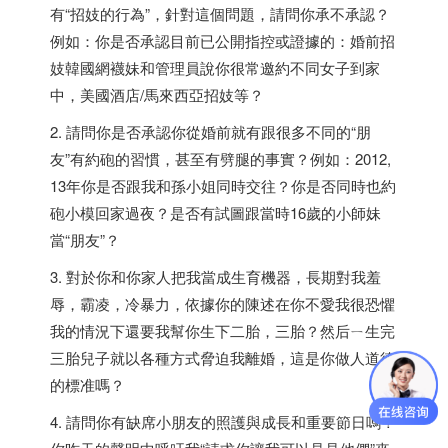
有“招妓的行為”，針對這個問題，請問你承不承認？
例如：你是否承認目前已公開指控或證據的：婚前招
妓韓國網襪妹和管理員說你很常邀約不同女子到家
中，美國酒店/馬來西亞招妓等？
2. 請問你是否承認你從婚前就有跟很多不同的“朋
友”有約砲的習慣，甚至有劈腿的事實？例如：2012,
13年你是否跟我和孫小姐同時交往？你是否同時也約
砲小模回家過夜？是否有試圖跟當時16歲的小師妹
當“朋友”？
3. 對於你和你家人把我當成生育機器，長期對我羞
辱，霸凌，冷暴力，依據你的陳述在你不愛我很恐懼
我的情況下還要我幫你生下二胎，三胎？然后ㄧ生完
三胎兒子就以各種方式脅迫我離婚，這是你做人道德
的標准嗎？
4. 請問你有缺席小朋友的照護與成長和重要節日嗎？