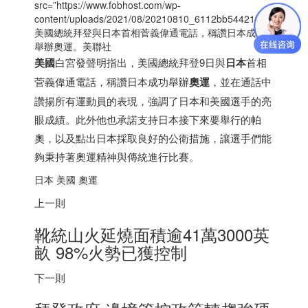
src=”https://www.fobhost.com/wp-
content/uploads/2021/08/20210810_6112bb54421fc.jpg”>
美國總統拜登與
日本
首相菅義偉通電話，稱讚
日本
成功
舉辦奧運。美聯社
美國
白宮發聲明指出，美國總統拜登9日與
日本
首相
菅義偉通電話，稱讚
日本
成功舉辦
奧運
，並在通話中
讚揚所有運動員的表現，強調了
日本
和美國選手的亮
眼成績。此外他也承諾支持
日本
接下來要舉行的帕
奧，以及點出
日本
採取良好的公衛措施，讓選手們能
夠秉持著奧運精神與傳統進行比賽。
日本
美國 奧運
上一則
靴統山火延燒面積逾41萬3000英
畝 98%火勢已獲控制
下一則