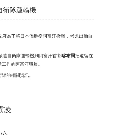
自衛隊運輸機
政府為了將
日本
僑胞從阿富汗撤離，考慮出動自
派遣自衛隊運輸機到阿富汗首都
喀布爾
把還留在
館工作的阿富汗職員。
衛隊的相關資訊。
霸凌
防疫