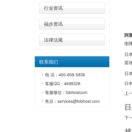
行业资讯
福步资讯
阿
法律法规
衛
日
联系我们
當
日
电 话：400-808-5836
日
客服QQ：4698328
客服微信：fobhostcom
上
售后：services@fobhost.com
日
下
越