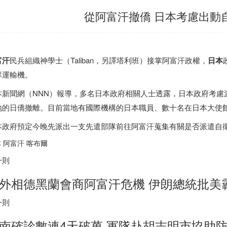
從阿富汗撤僑 日本考慮出動
富汗
民兵組織神學士（Taliban，另譯塔利班）接掌阿富汗政權，
日本
隊運輸機。
本
新聞網（NNN）報導，多名
日本
政府相關人士透露，
日本
政府考慮
地的日僑撤離。目前當地有國際機構的
日本
職員、數十名在
日本
大使
本
政府預定今晚先派出一支先遣部隊前往阿富汗蒐集有關是否派遣自
本
阿富汗 喀布爾
一則
外相德黑蘭會商阿富汗危機
伊朗
總統批美
一則
南
確診數連4天破萬 軍隊赴胡志明市協助