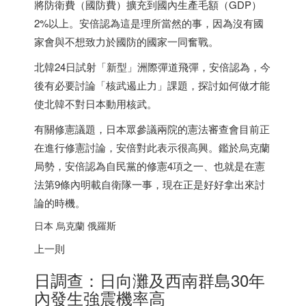
將防衛費（國防費）擴充到國內生產毛額（GDP）
2%以上。安倍認為這是理所當然的事，因為沒有國
家會與不想致力於國防的國家一同奮戰。
北韓24日試射「新型」洲際彈道飛彈，安倍認為，今
後有必要討論「核武遏止力」課題，探討如何做才能
使北韓不對
日本
動用核武。
有關修憲議題，
日本
眾參議兩院的憲法審查會目前正
在進行修憲討論，安倍對此表示很高興。鑑於烏克蘭
局勢，安倍認為自民黨的修憲4項之一、也就是在憲
法第9條內明載自衛隊一事，現在正是好好拿出來討
論的時機。
日本
烏克蘭 俄羅斯
上一則
日調查：日向灘及西南群島30年
內發生強震機率高