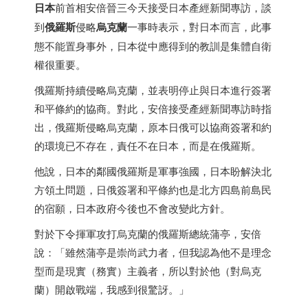
日本
前首相安倍晉三今天接受
日本
產經新聞專訪，談
到
俄羅斯
侵略
烏克蘭
一事時表示，對
日本
而言，此事
態不能置身事外，
日本
從中應得到的教訓是集體自衛
權很重要。
俄羅斯持續侵略烏克蘭，並表明停止與
日本
進行簽署
和平條約的協商。對此，安倍接受產經新聞專訪時指
出，俄羅斯侵略烏克蘭，原本日俄可以協商簽署和約
的環境已不存在，責任不在
日本
，而是在俄羅斯。
他說，
日本
的鄰國俄羅斯是軍事強國，
日本
盼解決北
方領土問題，日俄簽署和平條約也是北方四島前島民
的宿願，
日本
政府今後也不會改變此方針。
對於下令揮軍攻打烏克蘭的俄羅斯總統蒲亭，安倍
說：「雖然蒲亭是崇尚武力者，但我認為他不是理念
型而是現實（務實）主義者，所以對於他（對烏克
蘭）開啟戰端，我感到很驚訝。」