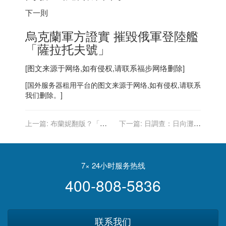
下一則
烏克蘭軍方證實 摧毀俄軍登陸艦
「薩拉托夫號」
[图文来源于网络,如有侵权,请联系
福步
网络删除]
[
国外服务器
租用平台的图文来源于网络,如有侵权,请联系
我们删除。]
上一篇:
布蘭妮翻版？「足
下一篇:
日調查：日向灘及
球尤物」終止被母監管重獲
西南群島30年內發生強震機
自由
率高
7× 24小时服务热线
400-808-5836
联系我们