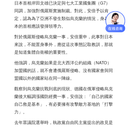
日本
首相岸田文雄已決定與七大工業國集團（G7）
同調，加強對俄羅斯實施制裁。對此，安倍予以肯
定，認為為了亞洲不發生類似烏克蘭的情況，身為
日
本
的首相應該發揮領導力。
對於俄羅斯侵略烏克蘭一事，安倍重申，此事對
日本
來說，不能置身事外，應從這次事態記取教訓，那就
是知道集體自衛權的重要性。
他強調，烏克蘭如果是北大西洋公約組織（NATO）
加盟國的話，就不會遭俄羅斯侵略。沒有國家會與同
盟國以外的國家站在同一陣線。
觀察到烏克蘭抗戰到底的現狀、德國在俄軍侵略烏克
蘭後大幅調漲國防經費一事，安倍說：「自己的國家
自己救是基本」，有必要擁有攻擊敵方基地的「打擊
力」。
去年眾議院選舉時，執政黨自由民主黨提出的政見是