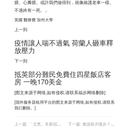
膜、心瓣膜。或許我們做得到，就像維護老車一樣。
不過終有一死。」
英國 醫療費 加州大學
上一則
疫情讓人喘不過氣 荷蘭人砸車釋
放壓力
下一則
抵英部分難民免費住四星飯店客
房 一晚170美金
[图文来源于网络,如有侵权,请联系
福步
网络删除]
[
国外服务器
租用平台的图文来源于网络,如有侵权,请联系
我们删除。]
上一篇:
「元兇」非新冠⋯
下一篇:
會談前夕讓步？美