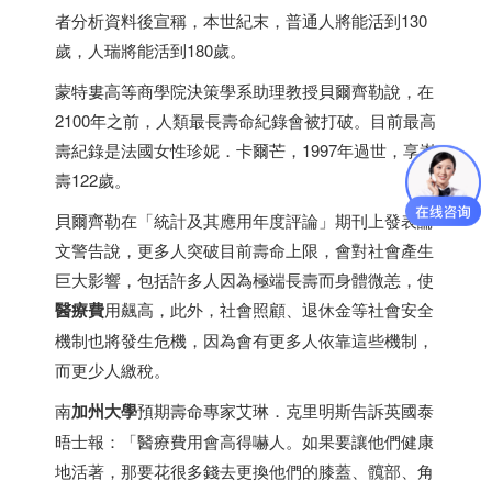
者分析資料後宣稱，本世紀末，普通人將能活到130
歲，人瑞將能活到180歲。
蒙特婁高等商學院決策學系助理教授貝爾齊勒說，在
2100年之前，人類最長壽命紀錄會被打破。目前最高
壽紀錄是法國女性珍妮．卡爾芒，1997年過世，享嵩
壽122歲。
貝爾齊勒在「統計及其應用年度評論」期刊上發表論
文警告說，更多人突破目前壽命上限，會對社會產生
巨大影響，包括許多人因為極端長壽而身體微恙，使
醫療費
用飆高，此外，社會照顧、退休金等社會安全
機制也將發生危機，因為會有更多人依靠這些機制，
而更少人繳稅。
南
加州大學
預期壽命專家艾琳．克里明斯告訴英國泰
晤士報：「醫療費用會高得嚇人。如果要讓他們健康
地活著，那要花很多錢去更換他們的膝蓋、髖部、角