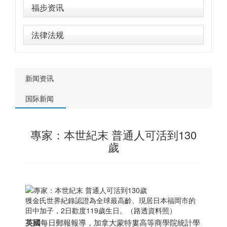
福步资讯
法律法规
新闻资讯
国际新闻
專家：本世紀末 普通人可活到130
歲
獲金氏世界紀錄認證為全球最高齡、現居
日本
福岡市的
田中加子，2日歡度119歲生日。（路透資料照）
英國
每日郵報報導，
加拿大
蒙特婁高等商學院統計學