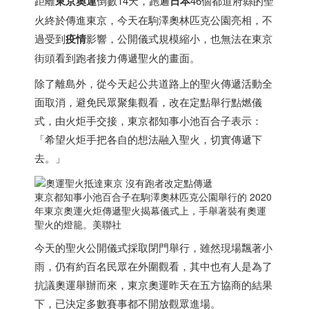
距離
東京奧運
倒數14天，跑遍
日本
46個都道府縣的聖
火終於傳進東京，今天在駒澤奧林匹克公園亮相，不
過受到
疫情
影響，公開儀式規模縮小，也無法在東京
街頭看到跑者接力傳遞聖火的畫面。
除了離島外，從今天起公共道路上的聖火傳遞活動全
面取消，避免民眾聚集觀看，改在定點舉行點燃儀
式，由火炬手交接，東京都知事小池百合子表示：
「希望火炬手把各自的想法融入聖火，切實傳遞下
去。」
東京都知事小池百合子在駒澤奧林匹克公園舉行的 2020
年東京奧運火炬傳遞聖火揭幕儀式上，手舉著裝有奧運
聖火的燈籠。美聯社
今天的聖火公開儀式採取閉門舉行，雖然現場飄著小
雨，仍有約百名民眾在外圍觀看，其中也有人是為了
抗議奧運舉辦而來，東京奧運昨天在五方協商的結果
下，已決定多數賽事都不開放觀眾進場。