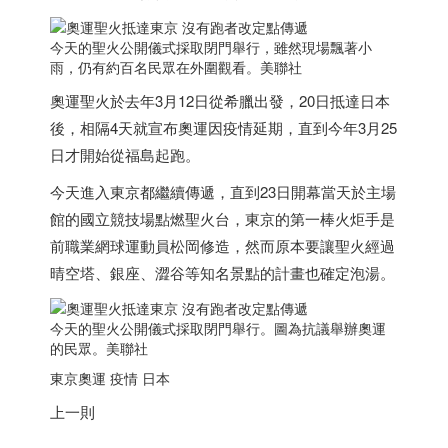
今天的聖火公開儀式採取閉門舉行，雖然現場飄著小
雨，仍有約百名民眾在外圍觀看。美聯社
奧運聖火於去年3月12日從希臘出發，20日抵達
日本
後，相隔4天就宣布奧運因疫情延期，直到今年3月25
日才開始從福島起跑。
今天進入東京都繼續傳遞，直到23日開幕當天於主場
館的國立競技場點燃聖火台，東京的第一棒火炬手是
前職業網球運動員松岡修造，然而原本要讓聖火經過
晴空塔、銀座、澀谷等知名景點的計畫也確定泡湯。
今天的聖火公開儀式採取閉門舉行。圖為抗議舉辦奧運
的民眾。美聯社
東京奧運 疫情
日本
上一則