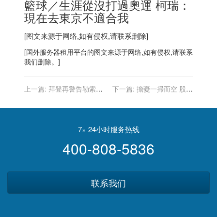
籃球／生涯從沒打過奧運 柯瑞：
現在去東京不適合我
[图文来源于网络,如有侵权,请联系删除]
[
国外服务器
租用平台的图文来源于网络,如有侵权,请联系
我们删除。]
上一篇:
拜登再警告勒索軟
下一篇:
擔憂一掃而空 股指
體威脅 要求普亭採取阻止行
同創新高
動
7× 24小时服务热线
400-808-5836
联系我们