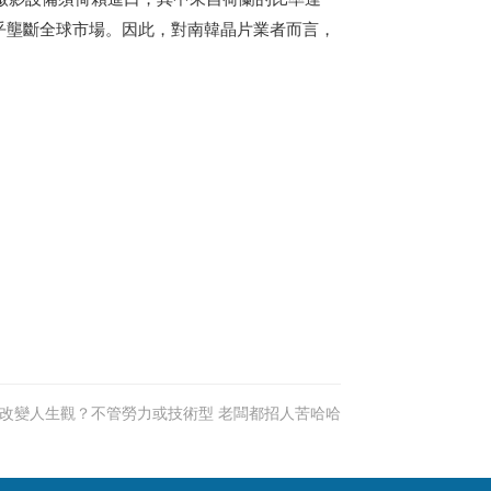
幾乎壟斷全球市場。因此，對南韓晶片業者而言，
改變人生觀？不管勞力或技術型 老闆都招人苦哈哈