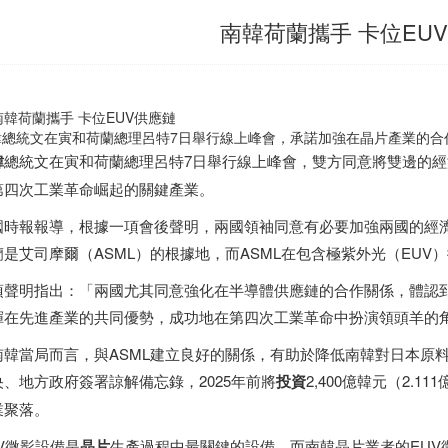
南韓荷蘭攜手 卡位EU
韓總統文在寅和荷蘭總理呂特7日舉行線上峰會，承諾加強在晶片產業的合
韓
總統文在寅和荷蘭總理呂特7日舉行線上峰會，雙方同意將雙邊的
第四次工業革命崛起的關鍵產業。
國時報報導，根據一項會後聲明，兩國領袖同意有必要加強兩國的經
蘭是艾司摩爾（ASML）的根據地，而ASML在包含極紫外光（EU
項聲明指出：「兩國尤其同意強化在半導體供應鏈的合作關係，體認
揮在先進產業的共同優勢，成功地在第四次工業革命中扮演領頭羊的
南韓當局而言，與ASML建立良好的關係，有助於降低南韓對
日本
原料
央、地方政府簽署諒解備忘錄，2025年前將
投資
2,400億韓元（2.
業聚落。
UV微影設備是
晶片
生產過程中最關鍵的設備，而南韓晶片業者的EUV