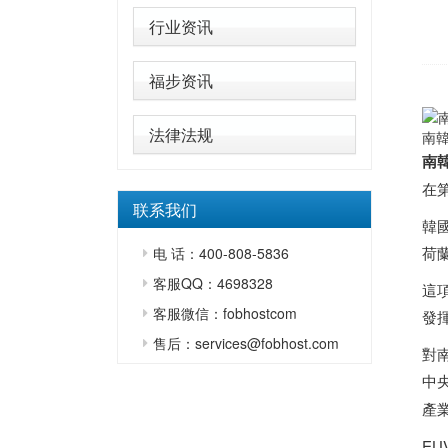
行业资讯
福步资讯
法律法规
南
南
在
联系我们
韓
荷
电 话：400-808-5836
客服QQ：4698328
這
客服微信：fobhostcom
發
售后：services@fobhost.com
對
中
產
E