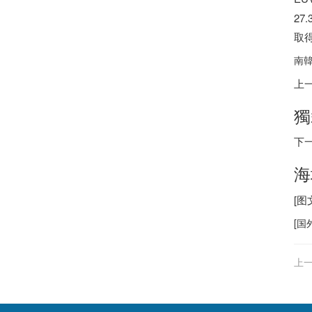
2
取
南韓
上
獨
下
海
[图
[
国
上一