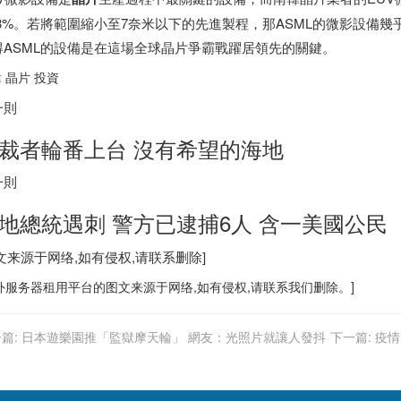
7.3%。若將範圍縮小至7奈米以下的先進製程，那ASML的微影設備
得ASML的設備是在這場全球晶片爭霸戰躍居領先的關鍵。
 晶片 投資
一則
裁者輪番上台 沒有希望的海地
一則
地總統遇刺 警方已逮捕6人 含一美國公民
文来源于网络,如有侵权,请联系删除]
外服务器
租用平台的图文来源于网络,如有侵权,请联系我们删除。]
篇:
日本遊樂園推「監獄摩天輪」 網友：光照片就讓人發抖
下一篇:
疫情