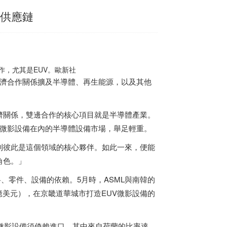
V供應鏈
作，尤其是EUV。歐新社
經濟合作關係擴及半導體、再生能源，以及其他
濟關係，雙邊合作的核心項目就是半導體產業。
V）微影設備在內的半導體設備市場，舉足輕重。
到彼此是這個領域的核心夥伴。如此一來，便能
角色。」
、零件、設備的依賴。5月時，ASML與南韓的
111億美元），在京畿道華城市打造EUV微影設備的
微影設備須倚賴進口，其中來自荷蘭的比率達