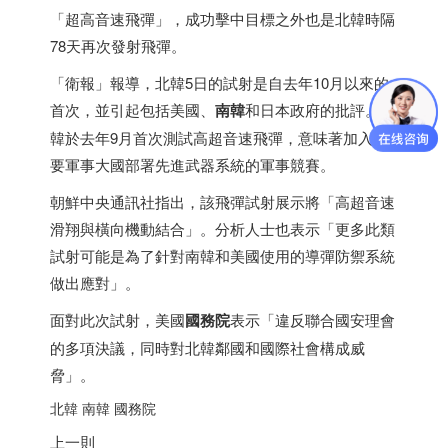
「超高音速飛彈」，成功擊中目標之外也是北韓時隔
78天再次發射飛彈。
「衛報」報導，北韓5日的試射是自去年10月以來的
首次，並引起包括美國、
南韓
和
日本
政府的批評。北
韓於去年9月首次測試高超音速飛彈，意味著加入主
要軍事大國部署先進武器系統的軍事競賽。
朝鮮中央通訊社指出，該飛彈試射展示將「高超音速
滑翔與橫向機動結合」。分析人士也表示「更多此類
試射可能是為了針對南韓和美國使用的導彈防禦系統
做出應對」。
面對此次試射，美國
國務院
表示「違反聯合國安理會
的多項決議，同時對北韓鄰國和國際社會構成威
脅」。
北韓 南韓 國務院
上一則