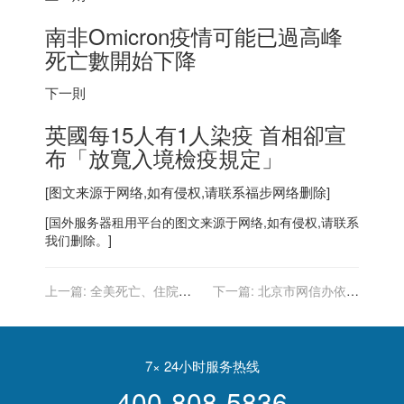
南非
Omicron疫情可能已過高峰
死亡數開始下降
下一則
英國每15人有1人染疫 首相卻宣
布「放寬入境檢疫規定」
[图文来源于网络,如有侵权,请联系
福步
网络删除]
[
国外服务器
租用平台的图文来源于网络,如有侵权,请联系
我们删除。]
上一篇:
全美死亡、住院風
下一篇:
北京市网信办依法
險攀升「無可避免」比去年
约谈处罚知乎网，责令其立
冬天更慘
即整改
7× 24小时服务热线
400-808-5836