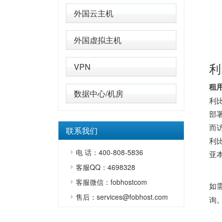
外国云主机
外国虚拟主机
利
VPN
租
数据中心/机房
利
部
而
联系我们
利
电 话：400-808-5836
亚
客服QQ：4698328
客服微信：fobhostcom
如
售后：services@fobhost.com
询