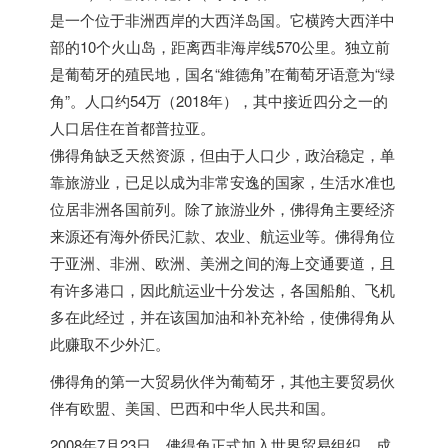
是一个位于非洲西岸的大西洋岛国。它横跨大西洋中
部的10个火山岛，距离西非海岸线570公里。独立前
是葡萄牙的殖民地，国名“維德角”在葡萄牙语意为“绿
角”。人口约54万（2018年），其中接近四分之一的
人口居住在首都普拉亚。
佛得角缺乏天然资源，但由于人口少，政治稳定，单
靠旅游业，已足以成为非常安逸的国家，生活水准也
位居非洲各国前列。除了旅游业外，佛得角主要经济
来源还有海外侨民汇款、农业、航运业等。佛得角位
于亚洲、非洲、欧洲、美洲之间的海上交通要道，且
有许多港口，因此航运业十分发达，各国船舶、飞机
多在此经过，并在该国加油和补充补给，使佛得角从
此赚取不少外汇。
佛得角的第一大贸易伙伴为葡萄牙，其他主要贸易伙
伴有欧盟、美国、巴西和中华人民共和国。
2008年7月23日，佛得角正式加入世界贸易组织，成