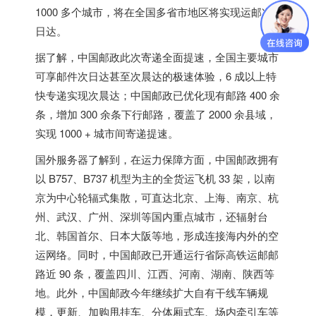
1000 多个城市，将在全国多省市地区将实现运邮次
日达。
据了解，中国邮政此次寄递全面提速，
全国主要城市
可享邮件次日达甚至次晨达的极速体验，6 成以上特
快专递实现次晨达
；中国邮政已优化现有邮路 400 余
条，增加 300 余条下行邮路，覆盖了 2000 余县域，
实现 1000 + 城市间寄递提速。
国外服务器
了解到，在运力保障方面，中国邮政拥有
以 B757、B737 机型为主的全货运飞机 33 架，以南
京为中心轮辐式集散，可直达北京、上海、南京、杭
州、武汉、广州、深圳等国内重点城市，还辐射台
北、
韩国
首尔、
日本
大阪等地，形成连接海内外的空
运网络。同时，中国邮政已开通运行省际高铁运邮邮
路近 90 条，覆盖四川、江西、河南、湖南、陕西等
地。此外，中国邮政今年继续扩大自有干线车辆规
模，更新、加购甩挂车、分体厢式车、场内牵引车等