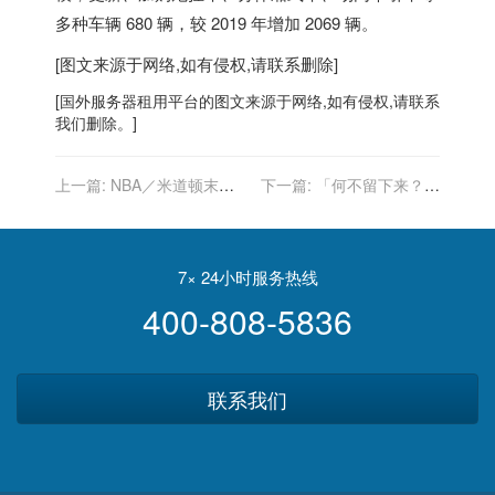
多种车辆 680 辆，较 2019 年增加 2069 辆。
[图文来源于网络,如有侵权,请联系删除]
[
国外服务器
租用平台的图文来源于网络,如有侵权,请联系
我们删除。]
上一篇:
NBA／米道顿末节
下一篇:
「何不留下来？」
爆发飙20分 公鹿逆转老鹰系
女友1句话 让他逃过迈阿密
列赛领先
楼塌意外
7× 24小时服务热线
400-808-5836
联系我们