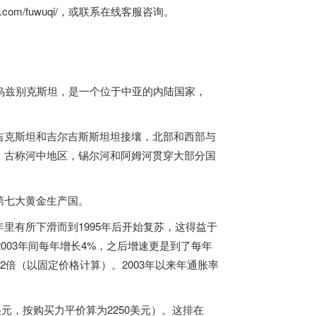
t.com/fuwuqi/
，或联系在线客服咨询。
i），通称乌兹别克斯坦，是一个位于中亚的内陆国家，
吉克斯坦和吉尔吉斯斯坦坦接壤，北部和西部与
，古称河中地区，锡尔河和阿姆河贯穿大部分国
第七大黄金生产国。
里有所下滑而到1995年后开始复苏，这得益于
003年间每年增长4%，之后增速更是到了每年
年的2倍（以固定价格计算）。2003年以来年通胀率
美元，按购买力平价算为2250美元）。这排在