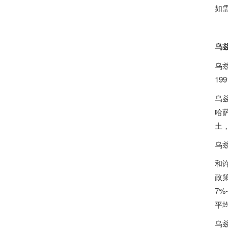
如
乌
乌兹
19
乌
哈
土
乌
和
政
7%
平
乌