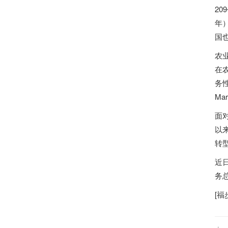
2
年
国
农
在
务
Ma
面
以
转
近
务
[
福