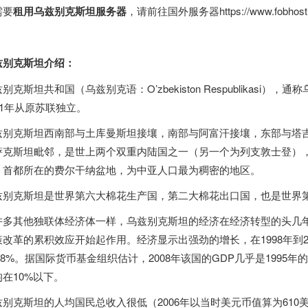
需要
租用乌兹别克斯坦服务器
，请前往
国外服务器
https://www.fobhos
兹别克斯坦介绍：
别克斯坦共和国（乌兹别克语：O’zbekiston Respublikas
91年从原苏联独立。
兹别克斯坦西南部与土库曼斯坦接壤，南部与阿富汗接壤，东部与塔
萨克斯坦毗邻，是世上两个双重内陆国之一（另一个为列支敦士登）
，首都所在的费尔干纳盆地，为中亚人口最为稠密的地区。
兹别克斯坦是世界第六大棉花生产国，第二大棉花出口国，也是世界
许多其他独联体经济体一样，乌兹别克斯坦的经济在经济转型的头几年
策改革的累积效应开始起作用。经济显示出强劲的增长，在1998年到2
-8%。据国际货币基金组织估计，2008年该国的GDP几乎是1995
均在10%以下。
兹别克斯坦的人均国民总收入很低（2006年以当时美元币值算为610