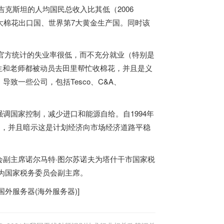
吉克斯坦的人均国民总收入比其低（2006
大棉花出口国、世界第7大黄金生产国。同时该
）。官方统计的失业率很低，而不充分就业（特别是
生和老师都被动员去田里帮忙收棉花，并且是义
致一些公司，包括Tesco、C&A、
调国家控制，减少进口和能源自给。自1994年
功，并且暗示这是计划经济向市场经济道路平稳
副主席诺尔马特·图尔苏诺夫为塔什干市国家税
为国家税务委员会副主席。
国外服务器
(
海外服务器
)]