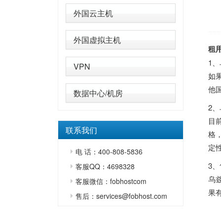
外国云主机
外国虚拟主机
租
1
VPN
如
他
数据中心/机房
2
目
联系我们
格
定
电 话：400-808-5836
3
客服QQ：4698328
乌
客服微信：fobhostcom
果
售后：services@fobhost.com