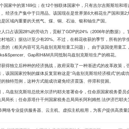
09个国家中的第169位；在12个独联体国家中，只有吉尔吉斯斯坦和塔
）。经济生产集中于日用品。该国现在是世界第6大棉花生产国和第2
也是区域内重要的天然气、煤、铜、石油、银和铀生产国。
业人口占该国28%的劳动力，贡献了GDP的24%（2006年的数据
农村地区）据估计至少有20%。不过，在棉花收获的季节，所有的学
性质的（相关内容可见乌兹别克斯坦童工问题）。由于该国使用童工，导
rks&Spencer、Gap和H&M共同抵制乌兹别克斯坦生产的棉花。
对获得独立后种种的经济挑战，政府采取了一种渐进式的改革政策，强
来，该国国家控制的媒体反复宣称这是“乌兹别克斯坦经济模式”的成
型的独特范例，这种方式能成功避免经济震荡、停滞和贫困。
日，乌兹别克斯坦总统米尔济约耶夫签署命令，任命原国家税务委员会
总局局长；任命原塔什干州国家税务总局局长阿利姆然·法伊济巴耶夫
步
网络专业提供
服务器
、
云主机
、
虚拟主机
租用，为客户提供高质量