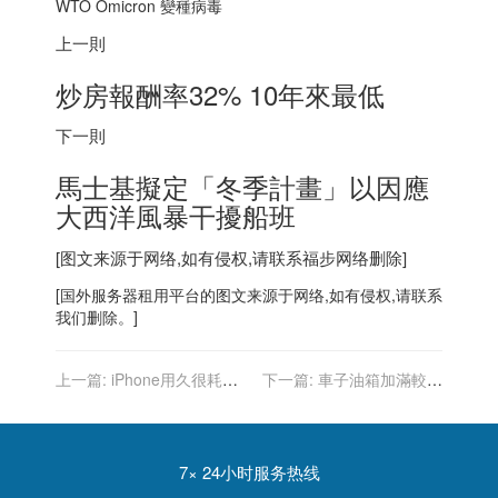
WTO Omicron 變種病毒
上一則
炒房報酬率32% 10年來最低
下一則
馬士基擬定「冬季計畫」以因應
大西洋風暴干擾船班
[图文来源于网络,如有侵权,请联系
福步
网络删除]
[
国外服务器
租用平台的图文来源于网络,如有侵权,请联系
我们删除。]
上一篇:
iPhone用久很耗
下一篇:
車子油箱加滿較耗
電？內行提關掉「這功能」
油？達人試算結果：不加滿
超省電
風險更大
7× 24小时服务热线