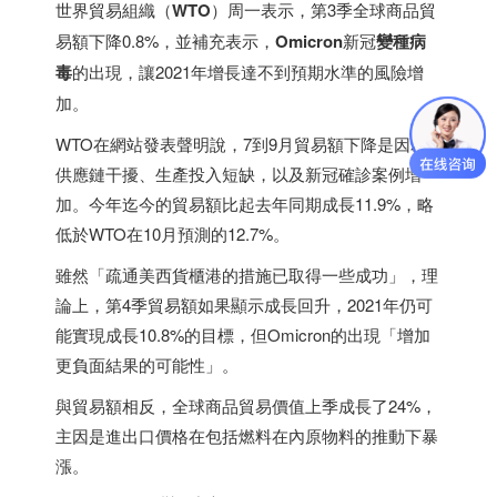
世界貿易組織（
WTO
）周一表示，第3季全球商品貿
易額下降0.8%，並補充表示，
Omicron
新冠
變種病
毒
的出現，讓2021年增長達不到預期水準的風險增
加。
WTO在網站發表聲明說，7到9月貿易額下降是因為
供應鏈干擾、生產投入短缺，以及新冠確診案例增
加。今年迄今的貿易額比起去年同期成長11.9%，略
低於WTO在10月預測的12.7%。
雖然「疏通美西貨櫃港的措施已取得一些成功」，理
論上，第4季貿易額如果顯示成長回升，2021年仍可
能實現成長10.8%的目標，但Omicron的出現「增加
更負面結果的可能性」。
與貿易額相反，全球商品貿易價值上季成長了24%，
主因是進出口價格在包括燃料在內原物料的推動下暴
漲。