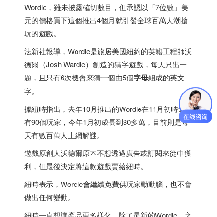
Wordle，雖未披露確切數目，但承認以「7位數」美
元的價格買下這個推出4個月就引發全球百萬人潮搶
玩的遊戲。
法新社報導，Wordle是旅居美國紐約的英籍工程師沃
德爾（Josh Wardle）創造的猜字遊戲，每天只出一
題，且只有6次機會來猜一個由5個
字母
組成的英文
字。
據紐時指出，去年10月推出的Wordle在11月初時還只
有90個玩家，今年1月初成長到30多萬，目前則是每
天有數百萬人上網解謎。
遊戲原創人沃德爾原本不想透過廣告或訂閱來從中獲
利，但最後決定將這款遊戲賣給紐時。
紐時表示，Wordle會繼續免費供玩家動動腦，也不會
做出任何變動。
紐時一直想讓產品更多樣化，除了最新的Wordle，之