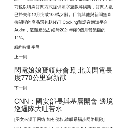
前也以特殊訂閱方式提供填字遊戲等娛樂，訂閱人數
已於去年12月突破100萬大關。目前其他與新聞無直
接關聯的產品還包括NYT Cooking和語音朗讀平台
Audm，這類產品占紐時2021年頭9個月營業額的
11%。
紐約時報 字母
上一則
閃電娘娘寶鏡好會照 北美閃電長
度770公里寫新猷
下一則
CNN：國安部長與基層開會 邊境
巡邏隊大吐苦水
[图文来源于网络,如有侵权,请联系
福步
网络删除]