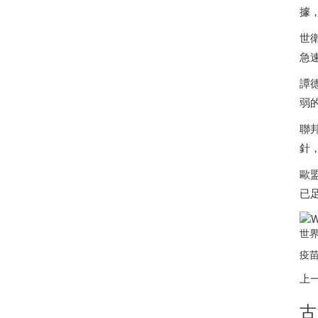
據
世
急
譚
弱
聯
針
歐
已
世
疫苗
上
古