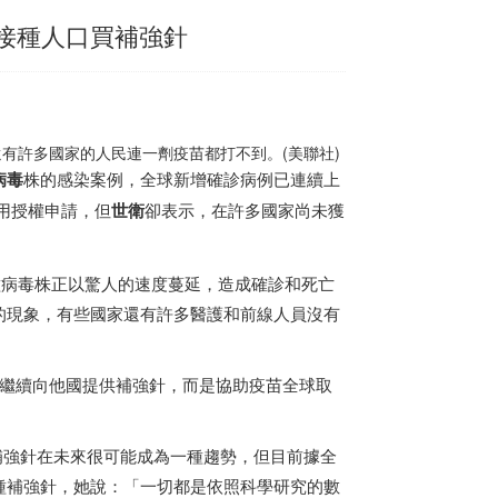
已接種人口買補強針
有許多國家的人民連一劑疫苗都打不到。(美聯社)
病毒
株的感染案例，全球新增確診病例已連續上
使用授權申請，但
世衛
卻表示，在許多國家尚未獲
Delta變種病毒株正以驚人的速度蔓延，造成確診和死亡
的現象，有些國家還有許多醫護和前線人員沒有
不該繼續向他國提供補強針，而是協助疫苗全球取
調，儘管補強針在未來很可能成為一種趨勢，但目前據全
種補強針，她說：「一切都是依照科學研究的數