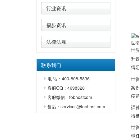
行业资讯
福步资讯
法律法规
世
世界
升
联系我们
得
电 话：400-808-5836
世衛
案
客服QQ：4698328
疫
客服微信：fobhostcom
售后：services@fobhost.com
譚
得
世衛
球