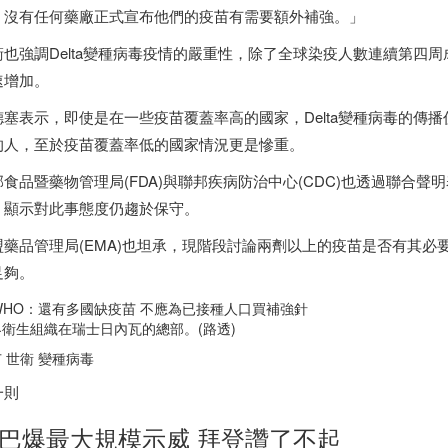
，沒有任何藥廠正式宣布他們的疫苗有需要額外補強。」
衛也強調Delta變種病毒疫情的嚴重性，除了全球染疫人數連續第四
速增加。
德塞表示，即使是在一些疫苗覆蓋率高的國家，Delta變種病毒的傳
的人，至於疫苗覆蓋率低的國家情況更是慘重。
邦食品暨藥物管理局(FDA)與聯邦疾病防治中心(CDC)也透過聯合
，顯示對此事態度仍趨於保守。
盟藥品管理局(EMA)也坦承，現階段討論兩劑以上的疫苗是否有其
足夠。
界衛生組織在
瑞士
日內瓦的總部。(路透)
 世衛 變種病毒
一則
巴爆最大規模示威 拜登讚了不起