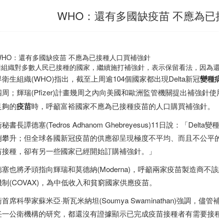
WHO：還有多國缺疫苗 不應為
衛組織對多數人民已接種的國家，繼續施打補強針，表示保留看法，因為還
衛生組織(WHO)指出，截至上周逾104個國家都出現Delta新冠
變種
四周；輝瑞(Pfizer)計畫幾周之內向美國和歐洲監管機關提出補強針
足夠的
疫苗
時，呼籲富裕國家不應為已接種疫苗的人口購買補強針。
秘書長譚德塞(Tedros Adhanom Ghebreyesus)11日說：「
例攀升；但全球各國新冠疫苗的供應卻呈現極度不平均、而且不公平
苗接種，卻有另一些國家已經開始訂購補強針。」
德塞也將矛頭指向輝瑞和莫德納(Moderna)，呼籲兩家疫苗製造商
機制(COVAX)，為中低收入和貧窮國家供應疫苗。
首席科學家蘇米亞·斯瓦米納坦(Soumya Swaminathan)強
任一公衛機構的研究，都還沒有證據顯示已完成疫苗接種者有需要接