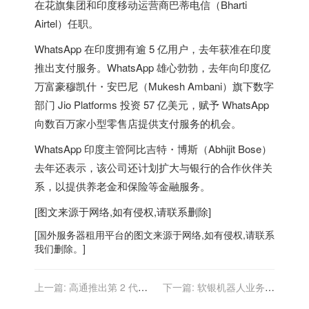
在花旗集团和
印度
移动运营商巴蒂电信（Bharti
Airtel）任职。
WhatsApp 在
印度
拥有逾 5 亿用户，
去年获准在
印度
推出支付服务
。WhatsApp 雄心勃勃，去年向
印度
亿
万富豪穆凯什・安巴尼（Mukesh Ambani）旗下数字
部门 Jio Platforms 投资 57 亿美元，赋予 WhatsApp
向数百万家小型零售店提供支付服务的机会。
WhatsApp
印度
主管阿比吉特・博斯（Abhijit Bose）
去年还表示，该公司还计划扩大与银行的合作伙伴关
系，以提供养老金和保险等金融服务。
[图文来源于网络,如有侵权,请联系删除]
[
国外服务器
租用平台的图文来源于网络,如有侵权,请联系
我们删除。]
上一篇:
高通推出第 2 代面
下一篇:
软银机器人业务在
向小基站的 5G RAN 平台：
全球裁员，人形机器人