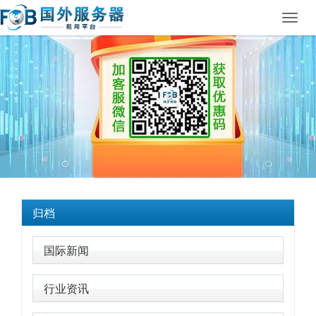
Toggl
navig
归档
国际新闻
行业资讯