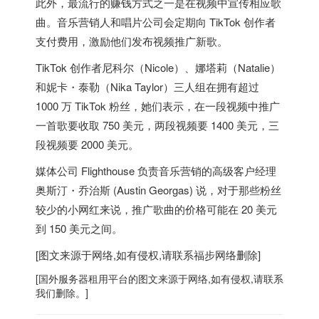
此外，最流行的赚钱方式之一是在视频中宣传相应歌
曲。音乐营销人和唱片公司会定期向 TikTok 创作者
支付费用，激励他们发布视频推广新歌。
TikTok 创作者尼科尔（Nicole）、娜塔莉（Natalie）
和妮卡・泰勒（Nika Taylor）三人组在拥有超过
1000 万 TikTok 粉丝，她们表示，在一段视频中推广
一首歌要收取 750 美元，两段视频要 1400 美元，三
段视频要 2000 美元。
媒体公司 Flighthouse 负责音乐营销的高级客户经理
奥斯汀・乔治斯 (Austin Georgas) 说，对于那些粉丝
较少的小网红来说，推广歌曲的价格可能在 20 美元
到 150 美元之间。
[图文来源于网络,如有侵权,请联系
福步
网络删除]
[
国外服务器
租用平台的图文来源于网络,如有侵权,请联系
我们删除。]