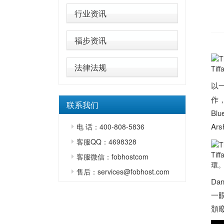
行业资讯
福步资讯
法律法规
Ti
以
作，
联系我们
Bl
Ar
电 话：400-808-5836
客服QQ：4698328
Ti
客服微信：fobhostcom
環。
售后：services@fobhost.com
D
一眼
頹