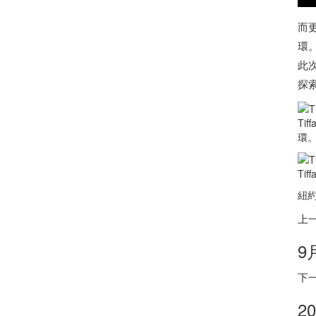
而更
環
此次
探
Ti
環。
Ti
紐約
上
9
下
2