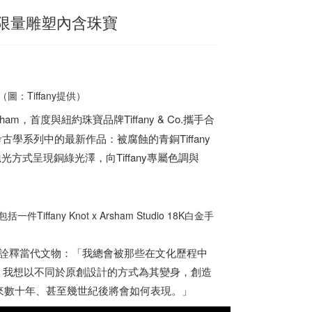
夢幻藍盒 限量雕塑內含珠寶
圖：Tiffany提供）
sham，首度與紐約珠寶品牌Tiffany & Co.攜手合
未來考古學系列中的最新作品：被腐蝕的青銅Tiffany
光方式呈現銅綠光澤，向Tiffany專屬色調與
ffany Knot x Arsham Studio 18K白金手
來重新詮釋當代文物：「我總會被那些在文化歷程中
種力量。我想以不同於原創設計的方式為其變身，創造
來數十年、甚至幾世紀後將會如何表現。」