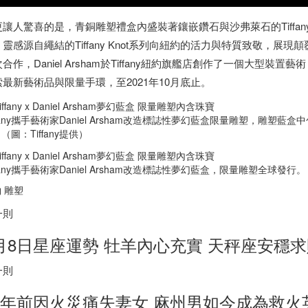
讓人驚喜的是，青銅雕塑禮盒內盛裝著鑲嵌鑽石與沙弗萊石的Tiffany Knot
。靈感源自繩結的Tiffany Knot系列向紐約的活力與特質致敬，
合作，Daniel Arsham於Tiffany紐約旗艦店創作了一個大型裝置藝術，透過
索最新藝術品與限量手環，至2021年10月底止。
ffany攜手藝術家Daniel Arsham改造標誌性夢幻藍盒限量雕塑，雕塑藍盒中包括一件Ti
（圖：Tiffany提供）
ffany攜手藝術家Daniel Arsham改造標誌性夢幻藍盒，限量雕塑全球發行。（
 雕塑
一則
月8日星座運勢 牡羊內心充實 天秤座安穩
一則
0年前因火災痛失妻女 麻州男如今成為救火