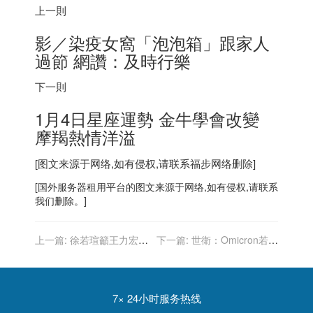
上一則
影／染疫女窩「泡泡箱」跟家人
過節 網讚：及時行樂
下一則
1月4日星座運勢 金牛學會改變
摩羯熱情洋溢
[图文来源于网络,如有侵权,请联系
福步
网络删除]
[
国外服务器
租用平台的图文来源于网络,如有侵权,请联系
我们删除。]
上一篇:
徐若瑄籲王力宏勿
下一篇:
世衛：Omicron若進
殃及友人：沒有對不起先生
入社區 1.5至3天內確診數倍
增
7× 24小时服务热线