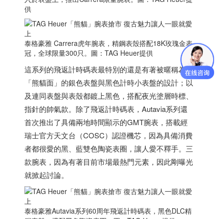
供
泰格豪雅 Carrera虎年腕表，精鋼表殼搭配18K玫瑰金表
冠，全球限量300只。圖：TAG Heuer提供
這系列的飛返計時碼表最特別的還是有著被暱稱為
「熊貓面」的銀色表盤與黑色計時小表盤的設計；以
及連同表盤與表殼都鍍上黑色，搭配夜光塗層時標、
指針的帥氣款。除了飛返計時碼表，Autavia系列還
首次推出了具備兩地時間顯示的GMT腕表，搭載經
瑞士
官方天文台（COSC）認證機芯，因為具備消費
者都很愛的黑、藍雙色陶瓷表圈，讓人愛不釋手。三
款腕表，因為有著目前市場最熱門元素，因此剛曝光
就掀起討論。
泰格豪雅Autavia系列60周年飛返計時碼表，黑色DLC精