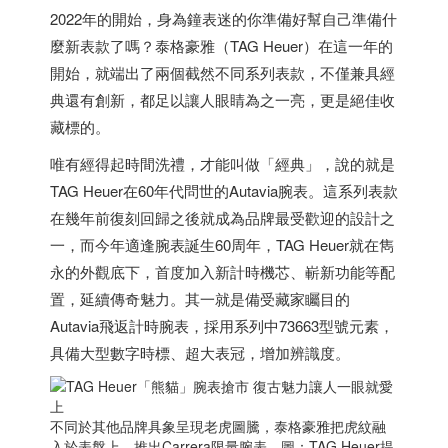
2022年的開始，身為鐘表迷的你準備好幫自己準備什
麼新表款了嗎？泰格豪雅（TAG Heuer）在這一年的
開始，就端出了兩個截然不同系列表款，不僅兼具經
典還有創新，都足以讓人眼睛為之一亮，更是絕佳收
藏標的。
唯有經得起時間洗禮，才能叫做「經典」，說的就是
TAG Heuer在60年代問世的Autavia腕表。這系列表款
在幾年前復刻回歸之後就成為品牌最受歡迎的設計之
一，而今年適逢腕表誕生60周年，TAG Heuer就在雋
永的外觀底下，首度加入新計時機芯、嶄新功能等配
置，延續傳奇魅力。其一就是備受藏家矚目的
Autavia飛返計時腕表，採用系列中73663型號元素，
具備大型數字時標、超大表冠，增加辨識度。
不同於其他品牌具象呈現老虎圖騰，泰格豪雅把虎紋融
入於表盤上，推出Carrera限量腕表。圖：TAG Heuer提