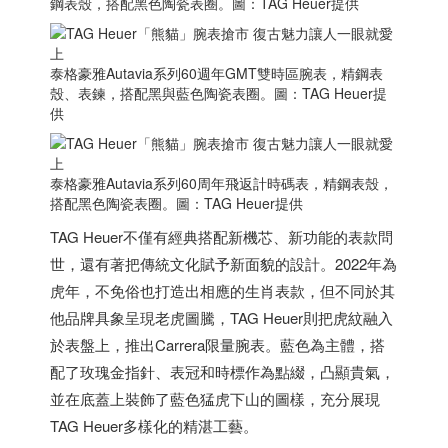
鋼表殼，搭配黑色陶瓷表圈。圖：TAG Heuer提供
泰格豪雅Autavia系列60週年GMT雙時區腕表，精鋼表
殼、表鍊，搭配黑與藍色陶瓷表圈。圖：TAG Heuer提
供
泰格豪雅Autavia系列60周年飛返計時碼表，精鋼表殼，
搭配黑色陶瓷表圈。圖：TAG Heuer提供
TAG Heuer不僅有經典搭配新機芯、新功能的表款問
世，還有著把傳統文化賦予新面貌的設計。2022年為
虎年，不免俗也打造出相應的生肖表款，但不同於其
他品牌具象呈現老虎圖騰，TAG Heuer則把虎紋融入
於表盤上，推出Carrera限量腕表。藍色為主體，搭
配了玫瑰金指針、表冠和時標作為點綴，凸顯貴氣，
並在底蓋上裝飾了藍色猛虎下山的圖樣，充分展現
TAG Heuer多樣化的精湛工藝。