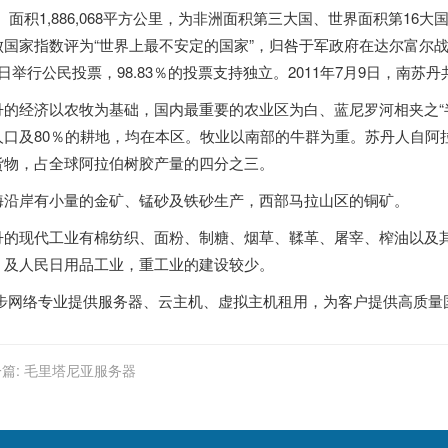
”。面积1,886,068平方公里，为非洲面积第三大国、世界面积第1
败国家指数评为“世界上最不安定的国家”，归咎于军政府在达尔富尔战
9日举行公民投票，98.83％的投票支持独立。2011年7月9日，南苏
丹的经济以农牧为基础，国内最重要的农业区为白、蓝尼罗河相夹之“半岛
人口及80％的耕地，均在本区。牧业以南部的牛群为重。苏丹人自阿
货物，占全球阿拉伯树胶产量的四分之三。
海沿岸有小量的金矿、锰砂及铁砂生产，西部马拉山区的铜矿。
丹的现代工业有棉纺织、面粉、制糖、烟草、鞣革、屠宰、榨油以及
，及人民日用品工业，重工业的建设较少。
步
网络专业提供
服务器
、
云主机
、
虚拟主机
租用，为客户提供高质量
篇:
毛里塔尼亚服务器