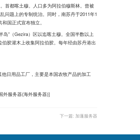
6大国。首都喀土穆。人口多为阿拉伯穆斯林。曾被
乱问题上的专制统治。同时，南苏丹于2011年1
丹共和国正式宣布独立。
”（Gezira）区以迄喀土穆。全国半数以上
拉伯胶灌木上收集阿拉伯胶。每年经由苏丹港出
其他日用品工厂，主要是本国农牧产品的加工
国外服务器
(
海外服务器
)]
下一篇:
加蓬服务器