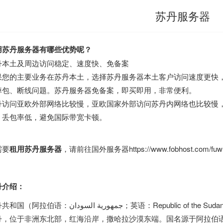
苏丹服务器
用苏丹服务器有哪些优势呢？
丹本土及周边访问稳定、速度快、免备案
果您的主要业务在苏丹本土，选择苏丹服务器本土客户访问速度更快
掉包、断线问题。苏丹服务器免备案，即买即用，非常便利。
丹访问亚欧外部网络比较慢，亚欧国家外部访问苏丹内网络也比较慢
，丢包率低，避免国际带宽卡顿。
需要
租用苏丹服务器
，请前往
国外服务器
https://www.fobhost.com/fuw
丹介绍：
جمهورية السودان‎；英语：Republic of the Sudan），简称苏丹，南苏丹独立后有时也被称作北
，位于非洲东北部，红海沿岸，撒哈拉沙漠东端。国名源于阿拉伯语“Bilā