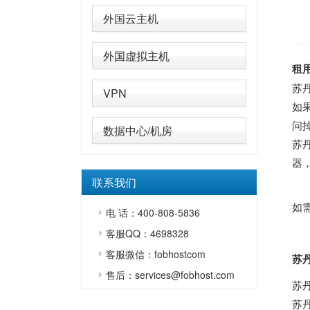
外国云主机
外国虚拟主机
租
苏
VPN
如
问
数据中心/机房
苏
器
联系我们
如
电 话：400-808-5836
客服QQ：4698328
客服微信：fobhostcom
苏
售后：services@fobhost.com
苏丹共和国（阿拉伯语：
苏丹