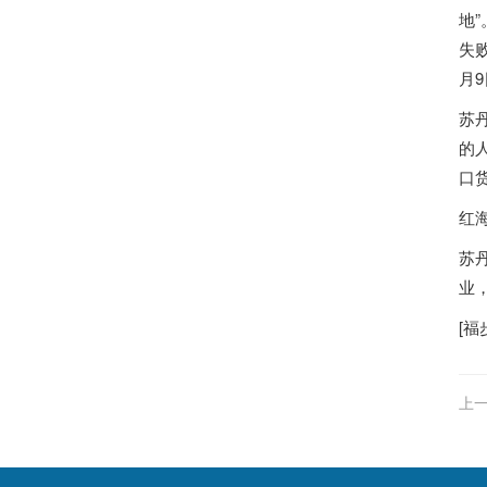
地
失
月
苏
的
口
红
苏
业
[
福
上一