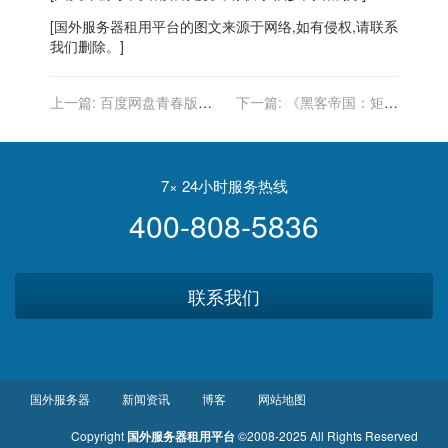
[
国外服务器
租用平台的图文来源于网络,如有侵权,请联系
我们删除。]
上一篇:
百度网盘青春版真
下一篇:
《黑客帝国：矩阵
的不限速？实测告诉你答案
重启》新预告：基努・里维
斯功夫特辑
7× 24小时服务热线
400-808-5836
联系我们
国外服务器
新闻资讯
博客
网站地图
Copyright
国外服务器租用平台
©2008-2025 All Rights Reserved