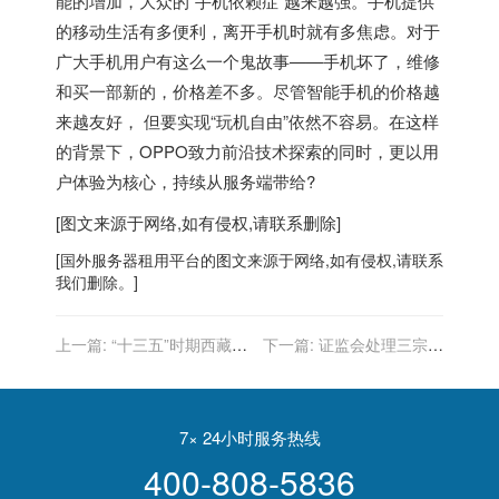
能的增加，大众的“手机依赖症”越来越强。手机提供
的移动生活有多便利，离开手机时就有多焦虑。对于
广大手机用户有这么一个鬼故事——手机坏了，维修
和买一部新的，价格差不多。尽管智能手机的价格越
来越友好， 但要实现“玩机自由”依然不容易。在这样
的背景下，OPPO致力前沿技术探索的同时，更以用
户体验为核心，持续从服务端带给?
[图文来源于网络,如有侵权,请联系删除]
[
国外服务器
租用平台的图文来源于网络,如有侵权,请联系
我们删除。]
上一篇:
“十三五”时期西藏自
下一篇:
证监会处理三宗违
治区将加快新一代信息基础
法案件
设施建设 提升互联网与经济
社会各领域融合发展水平
7× 24小时服务热线
400-808-5836