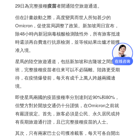
29日為完整接種
疫苗
者開通陸空旅遊通道。
但在計畫啟動之際，高度變異而世人所知甚少的
Omicron，促使當局調整了政策。
新加坡
周日宣布，
除48小時內新冠病毒核酸檢測陰性外，所有旅客抵達
時還須再自費進行抗原檢測，並等候結果出爐才能獲
准入境。
星馬的陸空旅遊通道，包括
新加坡
和吉隆坡之間的航
班，完整接種疫苗者往來可以不必隔離。陸路更受期
待，在疫情爆發前，每天有成千上萬人跨越兩國邊
境。
即使星馬兩國的疫苗接種率分別達到近90%和80%，
但雙方對於開放交通仍十分謹慎，在Omicron之前就
有嚴謹規定。首先，旅客必須是公民、永久居民或持
有長期旅遊通行證，且已完整接種疫苗的人士。
其次，只有兩家巴士公司獲准載客，每天可各自開出