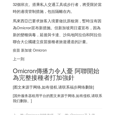
32個班次。搭乘私人交通工具或步行者，將受限於當
時的邊境管制措施，包括隔離在內。
馬來西亞已要求旅客入境要做抗原檢測，暫時沒有因
為Omicron宣布新措施。但
新加坡
周日還宣布，因為
新的變種病毒，延後與卡達、沙烏地阿拉伯和阿拉伯
聯合大公國建立疫苗接種者旅遊通道的計畫。
疫苗
新加坡
Omicron
上一則
Omicron傳播力令人憂 阿聯開始
為完整接種者打加強針
[图文来源于网络,如有侵权,请联系
福步
网络删除]
[
国外服务器
租用平台的图文来源于网络,如有侵权,请联系
我们删除。]