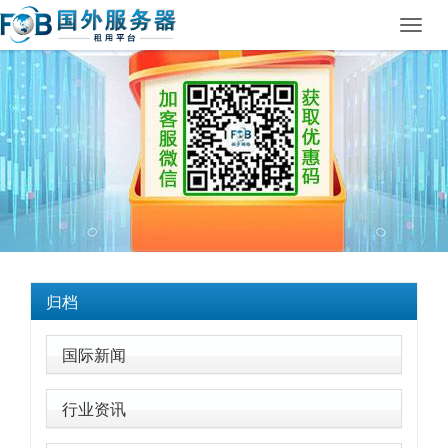
Toggl
navig
归档
国际新闻
行业资讯