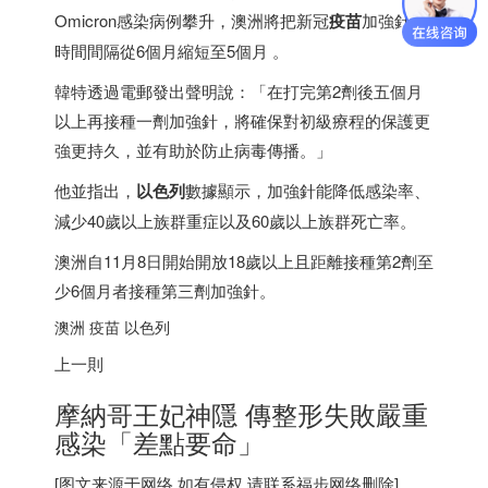
Omicron感染病例攀升，澳洲將把新冠
疫苗
加強針的
時間間隔從6個月縮短至5個月 。
韓特透過電郵發出聲明說：「在打完第2劑後五個月
以上再接種一劑加強針，將確保對初級療程的保護更
強更持久，並有助於防止病毒傳播。」
他並指出，
以色列
數據顯示，加強針能降低感染率、
減少40歲以上族群重症以及60歲以上族群死亡率。
澳洲自11月8日開始開放18歲以上且距離接種第2劑至
少6個月者接種第三劑加強針。
澳洲 疫苗
以色列
上一則
摩納哥王妃神隱 傳整形失敗嚴重
感染「差點要命」
[图文来源于网络,如有侵权,请联系
福步
网络删除]