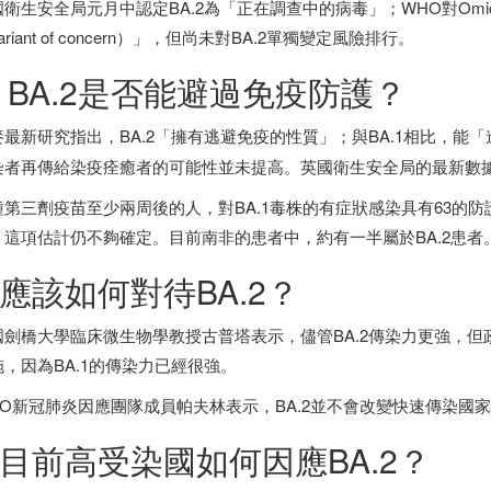
國衛生安全局元月中認定BA.2為「正在調查中的病毒」；WHO對Omi
ariant of concern）」，但尚未對BA.2單獨變定風險排行。
. BA.2是否能避過免疫防護？
麥最新研究指出，BA.2「擁有逃避免疫的性質」；與BA.1相比，能
染者再傳給染疫痊癒者的可能性並未提高。英國衛生安全局的最新數據顯
種第三劑疫苗至少兩周後的人，對BA.1毒株的有症狀感染具有63的防護
，這項估計仍不夠確定。目前
南非
的患者中，約有一半屬於BA.2患者
.應該如何對待BA.2？
國劍橋大學臨床微生物學教授古普塔表示，儘管BA.2傳染力更強，但政府
施，因為BA.1的傳染力已經很強。
HO新冠肺炎因應團隊成員帕夫林表示，BA.2並不會改變快速傳染國
.目前高受染國如何因應BA.2？