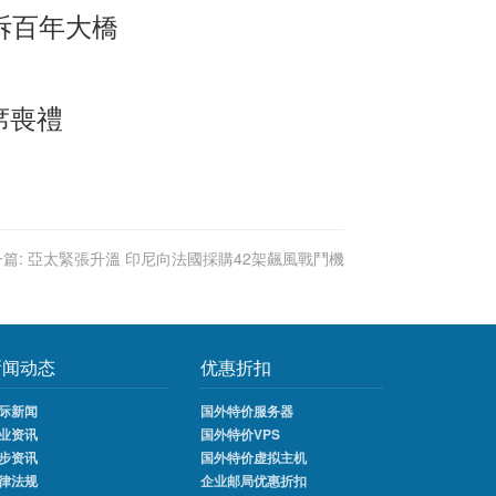
拆百年大橋
席喪禮
篇:
亞太緊張升溫 印尼向法國採購42架飆風戰鬥機
新闻动态
优惠折扣
际新闻
国外特价服务器
业资讯
国外特价VPS
步资讯
国外特价虚拟主机
律法规
企业邮局优惠折扣