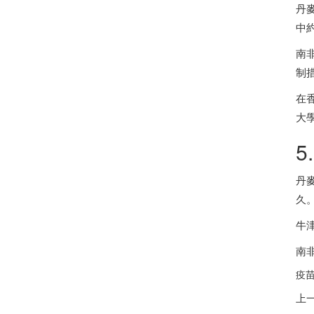
丹
中
南
制
在
大
5
丹
久
牛
南
疫苗
上