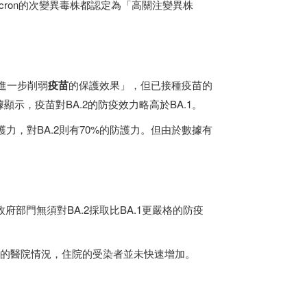
cron的次變異毒株都認定為「高關注變異株
「進一步削弱
疫苗
的保護效果」，但已接種疫苗的
示，疫苗對BA.2的防疫效力略高於BA.1。
力，對BA.2則有70%的防護力。但由於數據有
。
部門無須對BA.2採取比BA.1更嚴格的防疫
家的醫院情況，住院的受染者並未快速增加。