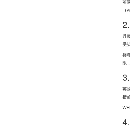
英
（v
2
丹
受
接
限
3
英
措
W
4