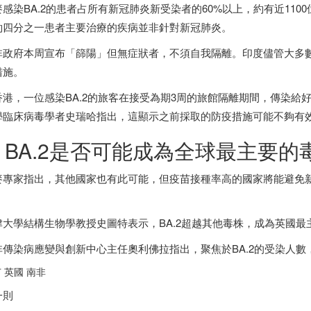
麥感染BA.2的患者占所有新冠肺炎新受染者的60%以上，約有近11
約四分之一患者主要治療的疾病並非針對新冠肺炎。
非
政府本周宣布「篩陽」但無症狀者，不須自我隔離。
印度
儘管大多
措施。
香港
，一位感染BA.2的旅客在接受為期3周的旅館隔離期間，傳染給
學臨床病毒學者史瑞哈指出，這顯示之前採取的防疫措施可能不夠有效
. BA.2是否可能成為全球最主要的
麥專家指出，其他國家也有此可能，但疫苗接種率高的國家將能避免
。
津大學結構生物學教授史圖特表示，BA.2超越其他毒株，成為英國
非
傳染病應變與創新中心主任奧利佛拉指出，聚焦於BA.2的受染人
 英國
南非
一則