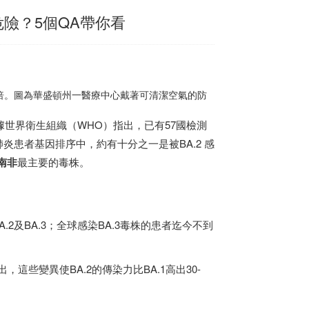
多危險？5個QA帶你看
強1.5倍。圖為華盛頓州一醫療中心戴著可清潔空氣的防
2。據世界衛生組織（WHO）指出，已有57國檢測
肺炎患者基因排序中，約有十分之一是被BA.2 感
南非
最主要的毒株。
.2及BA.3；全球感染BA.3毒株的患者迄今不到
，這些變異使BA.2的傳染力比BA.1高出30-