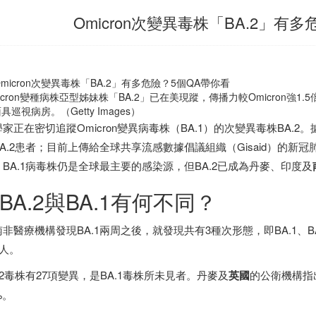
Omicron次變異毒株「BA.2」有
icron變種病株亞型姊妹株「BA.2」已在美現蹤，傳播力較Omicron
具巡視病房。（Getty Images）
家正在密切追蹤Omicron變異病毒株（BA.1）的次變異毒株BA.
BA.2患者；目前上傳給全球共享流感數據倡議組織（Gisaid）的新冠
。BA.1病毒株仍是全球最主要的感染源，但BA.2已成為丹麥、
印度
及
.BA.2與BA.1有何不同？
南非
醫療機構發現BA.1兩周之後，就發現共有3種次形態，即BA.1、BA
0人。
.2毒株有27項變異，是BA.1毒株所未見者。丹麥及
英國
的公衛機構指出
%。