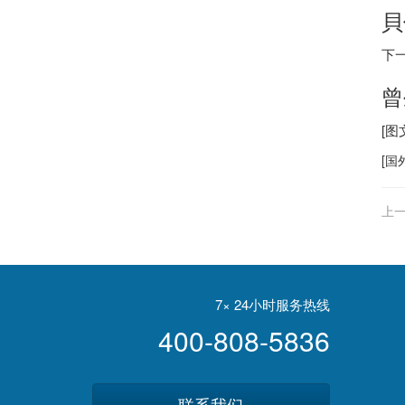
貝
下
曾
[
[
国
上一
7× 24小时服务热线
400-808-5836
联系我们