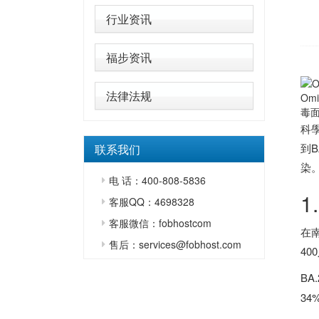
行业资讯
福步资讯
法律法规
Om
毒面
科學
到
联系我们
染
电 话：400-808-5836
1
客服QQ：4698328
客服微信：fobhostcom
在
售后：services@fobhost.com
40
BA
34