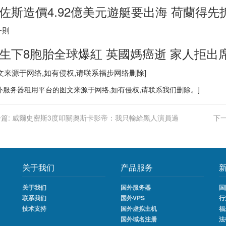
佐斯造價4.92億美元遊艇要出海 荷蘭得先
一則
生下8胞胎全球爆紅 英國媽癌逝 家人拒出
图文来源于网络,如有侵权,请联系
福步
网络删除]
外服务器
租用平台的图文来源于网络,如有侵权,请联系我们删除。]
篇:
威爾史密斯3度叩關奧斯卡影帝：我只輸給黑人演員過
下一
关于我们
产品服务
关于我们
国外服务器
国
联系我们
国外VPS
行
技术支持
国外虚拟主机
福
国外域名注册
法