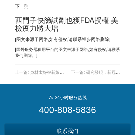
下一則
西門子快篩試劑也獲FDA授權 美
檢疫力將大增
[图文来源于网络,如有侵权,请联系
福步
网络删除]
[
国外服务器
租用平台的图文来源于网络,如有侵权,请联系
我们删除。]
上一篇:
身材太好被新娘取
下一篇:
研究發現：新冠病
消伴娘資格 女模傻眼：禮服
毒會蔓延至所有器官且持續
妳選的
數月
7× 24小时服务热线
400-808-5836
联系我们