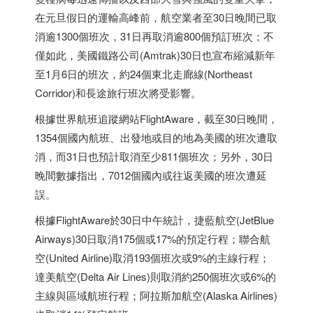
在元旦假日的運輸高峰前，航空業者至30日晚間已取
消逾1300個班次，31日再取消逾800個預訂班次；不
僅如此，美國鐵路公司(Amtrak)30日也宣布縮減新年
至1月6日的班次，約24個東北走廊線(Northeast
Corridor)和長途旅行班次將受影響。
根據世界航班追蹤網站FlightAware，截至30日晚間，
1354個國內航班、出發地或目的地為美國的班次遭取
消，而31日也預計取消至少811個班次；另外，30日
晚間數據指出，7012個國內或往返美國的班次遭延
誤。
根據FlightAware於30日中午統計，捷藍航空(JetBlue
Airways)30日取消175個或17%的預定行程；聯合航
空(United Airline)取消193個班次或9%的主線行程；
達美航空(Delta Air Lines)則取消約250個班次或6%的
主線與區域航班行程；阿拉斯加航空(Alaska Airlines)