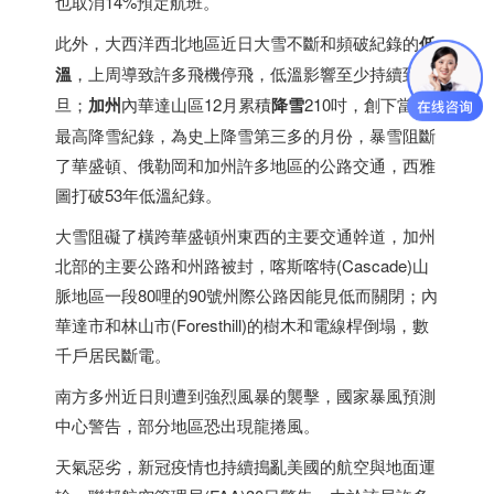
也取消14%預定航班。
此外，大西洋西北地區近日大雪不斷和頻破紀錄的
低
溫
，上周導致許多飛機停飛，低溫影響至少持續到元
旦；
加州
內華達山區12月累積
降雪
210吋，創下當月
最高降雪紀錄，為史上降雪第三多的月份，暴雪阻斷
了華盛頓、俄勒岡和加州許多地區的公路交通，西雅
圖打破53年低溫紀錄。
大雪阻礙了橫跨華盛頓州東西的主要交通幹道，加州
北部的主要公路和州路被封，喀斯喀特(Cascade)山
脈地區一段80哩的90號州際公路因能見低而關閉；內
華達市和林山市(Foresthill)的樹木和電線桿倒塌，數
千戶居民斷電。
南方多州近日則遭到強烈風暴的襲擊，國家暴風預測
中心警告，部分地區恐出現龍捲風。
天氣惡劣，新冠疫情也持續搗亂美國的航空與地面運