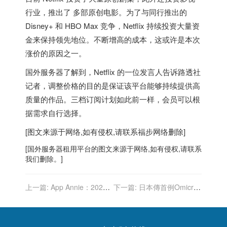
行业，推出了 多部原创电影。为了与同行推出的
Disney+ 和 HBO Max 竞争，Netflix 持续投资大量资
金来保持领先地位。不断增高的成本，这或许是本次
涨价的原因之一。
国外服务器
了解到，Netflix 的一位发言人告诉路透社
记者，
调整价格的目的是保证该平台能够持续提供高
质量的作品
。三档订阅计划如此前一样，会员可以根
据需求自行选择。
[图文来源于网络,如有侵权,请联系
福步
网络删除]
[
国外服务器
租用平台的图文来源于网络,如有侵权,请联系
我们删除。]
上一篇:
App Annie：2021
下一篇:
日本傳首例Omicron
年人们平均每天玩手机近 5
死亡 死者曾打2劑輝瑞 患潛
小时
在疾病