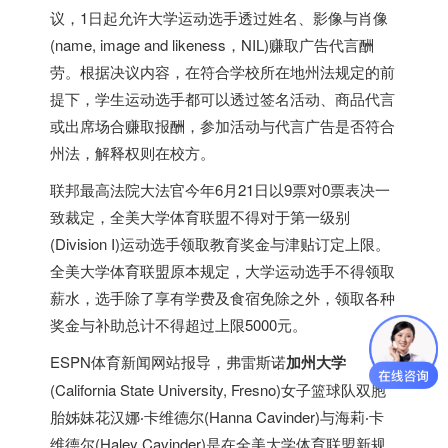
议，1日起允许大学运动选手透过姓名、影像与肖像
(name, image and likeness，NIL)赚取广告代言酬
劳。根据决议内容，在符合学校所在地州法规定的前
提下，学生运动选手都可以透过签名活动、商品代言
或出席场合赚取报酬，参加活动与代言广告是否符合
州法，解释权则在校方。
联邦最高法院大法官今年6月21日以9票对0票表决一
致裁定，全美大学体育联盟不得对于第一级别
(Division I)运动选手领取教育奖金与津贴订定上限。
全美大学体育联盟原本规定，大学运动选手不得领取
薪水，选手除了享有学费及食宿免除之外，领取各种
奖金与补助总计不得超过上限5000元。
ESPN体育新闻网站报导，弗雷斯诺
加州大学
(California State University, Fresno)女子篮球队双胞
胎姊妹花汉娜‧卡维德尔(Hanna Cavinder)与海莉‧卡
维德尔(Haley Cavinder)是在全美大学体育联盟新规