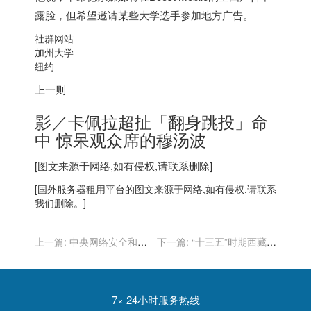
露脸，但希望邀请某些大学选手参加地方广告。
社群网站
加州大学
纽约
上一则
影／卡佩拉超扯「翻身跳投」命
中 惊呆观众席的穆汤波
[图文来源于网络,如有侵权,请联系删除]
[
国外服务器
租用平台的图文来源于网络,如有侵权,请联系
我们删除。]
上一篇:
中央网络安全和信
下一篇:
“十三五”时期西藏自
息化领导小组办公室出台
治区将加快新一代信息基础
《关于加强国家网络安全标
设施建设 提升互联网与经济
准化工作》的若干意见
社会各领域融合发展水平
7× 24小时服务热线